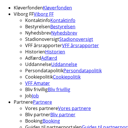
Kløverfonden
Kløverfonden
Viborg FF
Viborg FF
Kontaktinfo
Kontaktinfo
Bestyrelsen
Bestyrelsen
Nyhedsbrev
Nyhedsbrev
Stadionoversigt
Stadionoversigt
VFF årsrapporter
VFF årsrapporter
Historien
Historien
Adfærd
Adfærd
Uddannelse
Uddannelse
Persondatapolitik
Persondatapolitik
Cookiepolitik
Cookiepolitik
VFF Amatør
Bliv frivillig
Bliv frivillig
Job
Job
Partnere
Partnere
Vores partnere
Vores partnere
Bliv partner
Bliv partner
Booking
Booking
Guides til partnerportalen
Guides til partnerpor