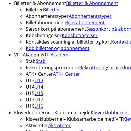
Billetter & Abonnement
Billetter & Abonnement
Billetter
Billetter
Abonnementstyper
Abonnementstyper
Billetabonnement
Billetabonnement
Sæsonkort på abonnement
Sæsonkort på abon
Købsbetingelser
Købsbetingelser
Kontaktløs scanning af billetter og kort
Kontaktlø
Køb billetter og abonnement
VFF Akademi
VFF Akademi
Stab
Stab
Rekrutteringsprocedure
Rekrutteringsprocedur
ATK+ Center
ATK+ Center
U13
U13
U14
U14
U15
U15
U17
U17
U19
U19
Kløverklubberne - Klubsamarbejde
Kløverklubberne 
Kløverklubberne – Klubsamarbejde med VFF
Klø
Aktiviteter
Aktiviteter