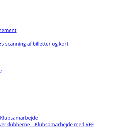
nement
s scanning af billetter og kort
e
- Klubsamarbejde
verklubberne – Klubsamarbejde med VFF