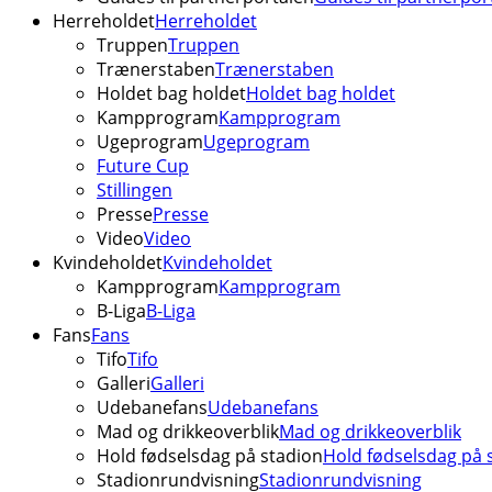
Herreholdet
Herreholdet
Truppen
Truppen
Trænerstaben
Trænerstaben
Holdet bag holdet
Holdet bag holdet
Kampprogram
Kampprogram
Ugeprogram
Ugeprogram
Future Cup
Stillingen
Presse
Presse
Video
Video
Kvindeholdet
Kvindeholdet
Kampprogram
Kampprogram
B-Liga
B-Liga
Fans
Fans
Tifo
Tifo
Galleri
Galleri
Udebanefans
Udebanefans
Mad og drikkeoverblik
Mad og drikkeoverblik
Hold fødselsdag på stadion
Hold fødselsdag på 
Stadionrundvisning
Stadionrundvisning