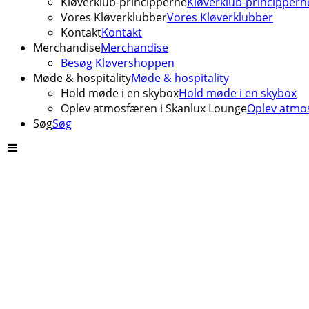
Kløverklub-principperne
Kløverklub-princippern
Vores Kløverklubber
Vores Kløverklubber
Kontakt
Kontakt
Merchandise
Merchandise
Besøg Kløvershoppen
Møde & hospitality
Møde & hospitality
Hold møde i en skybox
Hold møde i en skybox
Oplev atmosfæren i Skanlux Lounge
Oplev atmos
Søg
Søg