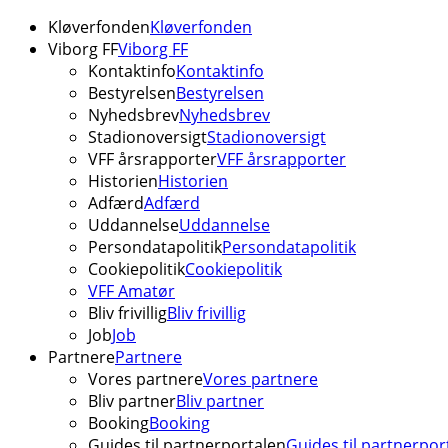
Kløverfonden
Kløverfonden
Viborg FF
Viborg FF
Kontaktinfo
Kontaktinfo
Bestyrelsen
Bestyrelsen
Nyhedsbrev
Nyhedsbrev
Stadionoversigt
Stadionoversigt
VFF årsrapporter
VFF årsrapporter
Historien
Historien
Adfærd
Adfærd
Uddannelse
Uddannelse
Persondatapolitik
Persondatapolitik
Cookiepolitik
Cookiepolitik
VFF Amatør
Bliv frivillig
Bliv frivillig
Job
Job
Partnere
Partnere
Vores partnere
Vores partnere
Bliv partner
Bliv partner
Booking
Booking
Guides til partnerportalen
Guides til partnerpor