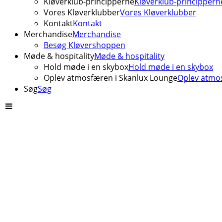
Kløverklub-principperne
Kløverklub-princippern
Vores Kløverklubber
Vores Kløverklubber
Kontakt
Kontakt
Merchandise
Merchandise
Besøg Kløvershoppen
Møde & hospitality
Møde & hospitality
Hold møde i en skybox
Hold møde i en skybox
Oplev atmosfæren i Skanlux Lounge
Oplev atmos
Søg
Søg