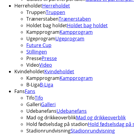
Herreholdet
Herreholdet
Truppen
Truppen
Trænerstaben
Trænerstaben
Holdet bag holdet
Holdet bag holdet
Kampprogram
Kampprogram
Ugeprogram
Ugeprogram
Future Cup
Stillingen
Presse
Presse
Video
Video
Kvindeholdet
Kvindeholdet
Kampprogram
Kampprogram
B-Liga
B-Liga
Fans
Fans
Tifo
Tifo
Galleri
Galleri
Udebanefans
Udebanefans
Mad og drikkeoverblik
Mad og drikkeoverblik
Hold fødselsdag på stadion
Hold fødselsdag på 
Stadionrundvisning
Stadionrundvisning