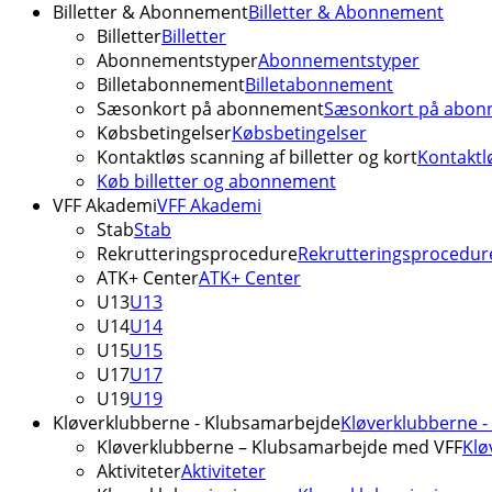
Billetter & Abonnement
Billetter & Abonnement
Billetter
Billetter
Abonnementstyper
Abonnementstyper
Billetabonnement
Billetabonnement
Sæsonkort på abonnement
Sæsonkort på abon
Købsbetingelser
Købsbetingelser
Kontaktløs scanning af billetter og kort
Kontaktlø
Køb billetter og abonnement
VFF Akademi
VFF Akademi
Stab
Stab
Rekrutteringsprocedure
Rekrutteringsprocedur
ATK+ Center
ATK+ Center
U13
U13
U14
U14
U15
U15
U17
U17
U19
U19
Kløverklubberne - Klubsamarbejde
Kløverklubberne 
Kløverklubberne – Klubsamarbejde med VFF
Klø
Aktiviteter
Aktiviteter