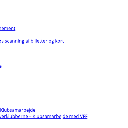
nement
s scanning af billetter og kort
e
- Klubsamarbejde
verklubberne – Klubsamarbejde med VFF