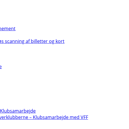
nement
s scanning af billetter og kort
e
- Klubsamarbejde
verklubberne – Klubsamarbejde med VFF