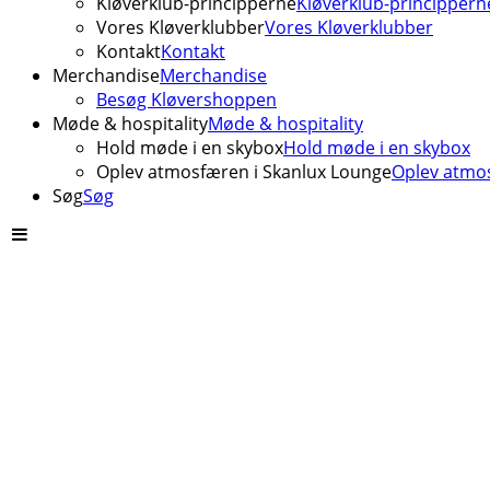
Kløverklub-principperne
Kløverklub-princippern
Vores Kløverklubber
Vores Kløverklubber
Kontakt
Kontakt
Merchandise
Merchandise
Besøg Kløvershoppen
Møde & hospitality
Møde & hospitality
Hold møde i en skybox
Hold møde i en skybox
Oplev atmosfæren i Skanlux Lounge
Oplev atmos
Søg
Søg