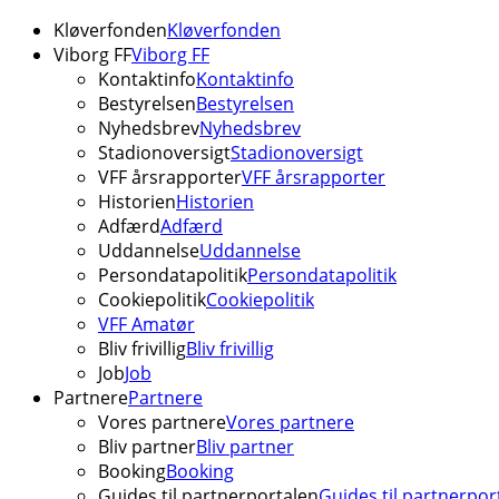
Kløverfonden
Kløverfonden
Viborg FF
Viborg FF
Kontaktinfo
Kontaktinfo
Bestyrelsen
Bestyrelsen
Nyhedsbrev
Nyhedsbrev
Stadionoversigt
Stadionoversigt
VFF årsrapporter
VFF årsrapporter
Historien
Historien
Adfærd
Adfærd
Uddannelse
Uddannelse
Persondatapolitik
Persondatapolitik
Cookiepolitik
Cookiepolitik
VFF Amatør
Bliv frivillig
Bliv frivillig
Job
Job
Partnere
Partnere
Vores partnere
Vores partnere
Bliv partner
Bliv partner
Booking
Booking
Guides til partnerportalen
Guides til partnerpor