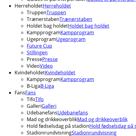
Herreholdet
Herreholdet
Truppen
Truppen
Trænerstaben
Trænerstaben
Holdet bag holdet
Holdet bag holdet
Kampprogram
Kampprogram
Ugeprogram
Ugeprogram
Future Cup
Stillingen
Presse
Presse
Video
Video
Kvindeholdet
Kvindeholdet
Kampprogram
Kampprogram
B-Liga
B-Liga
Fans
Fans
Tifo
Tifo
Galleri
Galleri
Udebanefans
Udebanefans
Mad og drikkeoverblik
Mad og drikkeoverblik
Hold fødselsdag på stadion
Hold fødselsdag på 
Stadionrundvisning
Stadionrundvisning