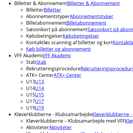
Billetter & Abonnement
Billetter & Abonnement
Billetter
Billetter
Abonnementstyper
Abonnementstyper
Billetabonnement
Billetabonnement
Sæsonkort på abonnement
Sæsonkort på abon
Købsbetingelser
Købsbetingelser
Kontaktløs scanning af billetter og kort
Kontaktlø
Køb billetter og abonnement
VFF Akademi
VFF Akademi
Stab
Stab
Rekrutteringsprocedure
Rekrutteringsprocedur
ATK+ Center
ATK+ Center
U13
U13
U14
U14
U15
U15
U17
U17
U19
U19
Kløverklubberne - Klubsamarbejde
Kløverklubberne 
Kløverklubberne – Klubsamarbejde med VFF
Klø
Aktiviteter
Aktiviteter