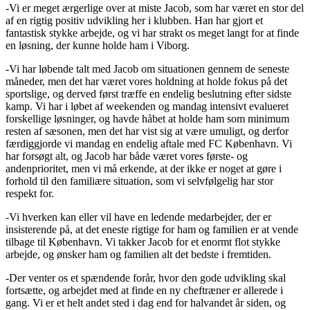
-Vi er meget ærgerlige over at miste Jacob, som har været en stor del
af en rigtig positiv udvikling her i klubben. Han har gjort et
fantastisk stykke arbejde, og vi har strakt os meget langt for at finde
en løsning, der kunne holde ham i Viborg.
-Vi har løbende talt med Jacob om situationen gennem de seneste
måneder, men det har været vores holdning at holde fokus på det
sportslige, og derved først træffe en endelig beslutning efter sidste
kamp. Vi har i løbet af weekenden og mandag intensivt evalueret
forskellige løsninger, og havde håbet at holde ham som minimum
resten af sæsonen, men det har vist sig at være umuligt, og derfor
færdiggjorde vi mandag en endelig aftale med FC København. Vi
har forsøgt alt, og Jacob har både været vores første- og
andenprioritet, men vi må erkende, at der ikke er noget at gøre i
forhold til den familiære situation, som vi selvfølgelig har stor
respekt for.
-Vi hverken kan eller vil have en ledende medarbejder, der er
insisterende på, at det eneste rigtige for ham og familien er at vende
tilbage til København. Vi takker Jacob for et enormt flot stykke
arbejde, og ønsker ham og familien alt det bedste i fremtiden.
-Der venter os et spændende forår, hvor den gode udvikling skal
fortsætte, og arbejdet med at finde en ny cheftræner er allerede i
gang. Vi er et helt andet sted i dag end for halvandet år siden, og