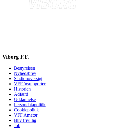
Viborg F.F.
Bestyrelsen
Nyhedsbrev
Stadionoversigt
VFF årsrapporter
Historien
Adfærd
Uddannelse
Persondatapolitik
Cookiepolitik
VFF Amatør
Bliv frivillig
Job