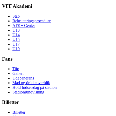
VFF Akademi
Stab
Rekrutteringsprocedure
ATK+ Center
U13
U14
U15
U17
U19
Fans
Tifo
Galleri
Udebanefans
Mad og drikkeoverblik
Hold fødselsdag på stadion
Stadionrundvisning
Billetter
Billetter