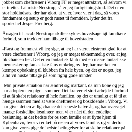
jobbet som cheftræner i Viborg FF er meget attraktivt, så selvom vi
er trætte af at miste Neestrup, så er jeg fortrøstningsfuld. Det er en
stor holdindsats, der har gjort, at vi er, hvor vi er i dag, så vores
fundament og setup er godt rustet til fremtiden, lyder det fra
sportschef Jesper Fredberg.
Årsagen til Jacob Neestrups skifte skyldes hovedsageligt familiære
forhold, som trækker ham tilbage til hovedstaden
-Først og fremmest vil jeg sige, at jeg har været ekstremt glad for at
være cheftræner i Viborg, og jeg er meget taknemmelig over, at jeg
fik chancen her. Det er en fantastisk klub med en masse fantastiske
mennesker og fantastiske fans omkring os. Jeg har mærket en
kæmpe opbakning til klubben fra hele byen, og det er noget, jeg
altid vil huske tilbage på som rigtig gode minder.
-Min private situation har ændret sig markant, da min kone og jeg
har adopteret en pige i sommer. Det kræver et stort arbejde i forhold
til at få skabt relationer til hele familien, og det er umuligt at få til at
hænge sammen med at være cheftræner og bosiddende i Viborg. Vi
har givet det en ærlig chance det seneste halve år, og har overvejet
mange forskellige løsninger, men vi er nået til den endelige
beslutning, at det bedste for os som familie er at flytte hjem til
København, hvor vi er tæt på resten af vores familie, og vi derfor
kan give vores pige de bedste betingelser for at skabe relationer på