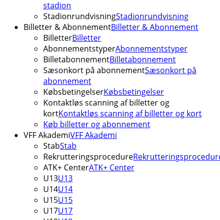
stadion
Stadionrundvisning
Stadionrundvisning
Billetter & Abonnement
Billetter & Abonnement
Billetter
Billetter
Abonnementstyper
Abonnementstyper
Billetabonnement
Billetabonnement
Sæsonkort på abonnement
Sæsonkort på
abonnement
Købsbetingelser
Købsbetingelser
Kontaktløs scanning af billetter og
kort
Kontaktløs scanning af billetter og kort
Køb billetter og abonnement
VFF Akademi
VFF Akademi
Stab
Stab
Rekrutteringsprocedure
Rekrutteringsprocedur
ATK+ Center
ATK+ Center
U13
U13
U14
U14
U15
U15
U17
U17