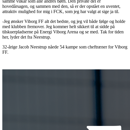
samme vilkår som alle andres børn. Den private del er
hovedårsagen, og sammen med den, så er der opstået en uventet,
attraktiv mulighed for mig i FCK, som jeg har valgt at sige ja til.
-Jeg ønsker Viborg FF alt det bedste, og jeg vil både følge og holde
med klubben fremover. Jeg kommer helt sikkert til at sidde på
tilskuerpladserne på Energi Viborg Arena og se med. Tak for tiden
her, lyder det fra Neestrup.
32-årige Jacob Neestrup nåede 54 kampe som cheftræner for Viborg
FF.