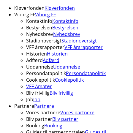
Kløverfonden
Kløverfonden
Viborg FF
Viborg FF
Kontaktinfo
Kontaktinfo
Bestyrelsen
Bestyrelsen
Nyhedsbrev
Nyhedsbrev
Stadionoversigt
Stadionoversigt
VFF årsrapporter
VFF årsrapporter
Historien
Historien
Adfærd
Adfærd
Uddannelse
Uddannelse
Persondatapolitik
Persondatapolitik
Cookiepolitik
Cookiepolitik
VFF Amatør
Bliv frivillig
Bliv frivillig
Job
Job
Partnere
Partnere
Vores partnere
Vores partnere
Bliv partner
Bliv partner
Booking
Booking
Guides til partnerportalen
Guides til