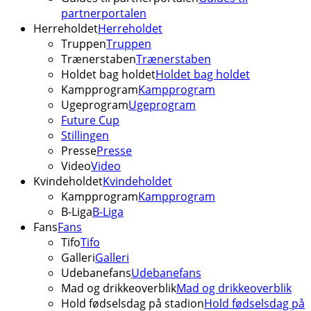
partnerportalen
Herreholdet
Herreholdet
Truppen
Truppen
Trænerstaben
Trænerstaben
Holdet bag holdet
Holdet bag holdet
Kampprogram
Kampprogram
Ugeprogram
Ugeprogram
Future Cup
Stillingen
Presse
Presse
Video
Video
Kvindeholdet
Kvindeholdet
Kampprogram
Kampprogram
B-Liga
B-Liga
Fans
Fans
Tifo
Tifo
Galleri
Galleri
Udebanefans
Udebanefans
Mad og drikkeoverblik
Mad og drikkeoverblik
Hold fødselsdag på stadion
Hold fødselsdag på