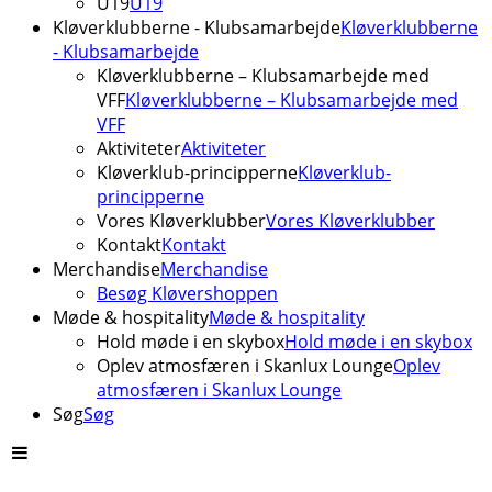
U19
U19
Kløverklubberne - Klubsamarbejde
Kløverklubberne
- Klubsamarbejde
Kløverklubberne – Klubsamarbejde med
VFF
Kløverklubberne – Klubsamarbejde med
VFF
Aktiviteter
Aktiviteter
Kløverklub-principperne
Kløverklub-
principperne
Vores Kløverklubber
Vores Kløverklubber
Kontakt
Kontakt
Merchandise
Merchandise
Besøg Kløvershoppen
Møde & hospitality
Møde & hospitality
Hold møde i en skybox
Hold møde i en skybox
Oplev atmosfæren i Skanlux Lounge
Oplev
atmosfæren i Skanlux Lounge
Søg
Søg