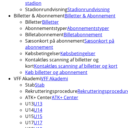
stadion
Stadionrundvisning
Stadionrundvisning
Billetter & Abonnement
Billetter & Abonnement
Billetter
Billetter
Abonnementstyper
Abonnementstyper
Billetabonnement
Billetabonnement
Sæsonkort på abonnement
Sæsonkort på
abonnement
Købsbetingelser
Købsbetingelser
Kontaktløs scanning af billetter og
kort
Kontaktløs scanning af billetter og kort
Køb billetter og abonnement
VFF Akademi
VFF Akademi
Stab
Stab
Rekrutteringsprocedure
Rekrutteringsprocedur
ATK+ Center
ATK+ Center
U13
U13
U14
U14
U15
U15
U17
U17