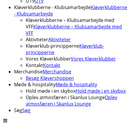
U19
U19
Kløverklubberne - Klubsamarbejde
Kløverklubberne
- Klubsamarbejde
Kløverklubberne – Klubsamarbejde med
VFF
Kløverklubberne – Klubsamarbejde med
VFF
Aktiviteter
Aktiviteter
Kløverklub-principperne
Kløverklub-
principperne
Vores Kløverklubber
Vores Kløverklubber
Kontakt
Kontakt
Merchandise
Merchandise
Besøg Kløvershoppen
Møde & hospitality
Møde & hospitality
Hold møde i en skybox
Hold møde i en skybox
Oplev atmosfæren i Skanlux Lounge
Oplev
atmosfæren i Skanlux Lounge
Søg
Søg