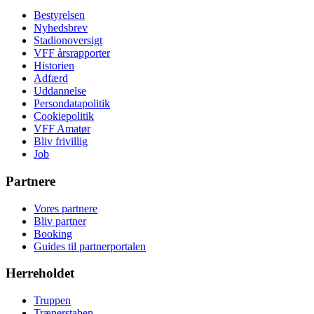
Bestyrelsen
Nyhedsbrev
Stadionoversigt
VFF årsrapporter
Historien
Adfærd
Uddannelse
Persondatapolitik
Cookiepolitik
VFF Amatør
Bliv frivillig
Job
Partnere
Vores partnere
Bliv partner
Booking
Guides til partnerportalen
Herreholdet
Truppen
Trænerstaben