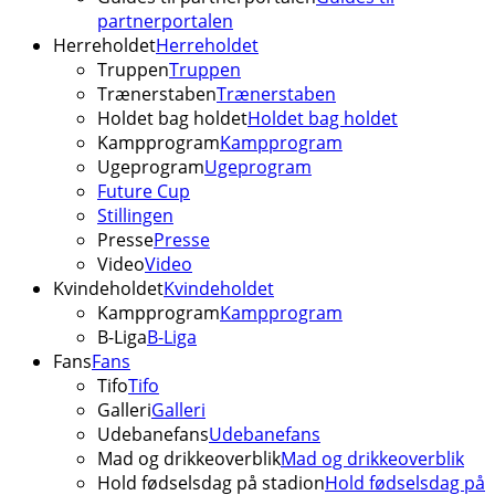
partnerportalen
Herreholdet
Herreholdet
Truppen
Truppen
Trænerstaben
Trænerstaben
Holdet bag holdet
Holdet bag holdet
Kampprogram
Kampprogram
Ugeprogram
Ugeprogram
Future Cup
Stillingen
Presse
Presse
Video
Video
Kvindeholdet
Kvindeholdet
Kampprogram
Kampprogram
B-Liga
B-Liga
Fans
Fans
Tifo
Tifo
Galleri
Galleri
Udebanefans
Udebanefans
Mad og drikkeoverblik
Mad og drikkeoverblik
Hold fødselsdag på stadion
Hold fødselsdag på