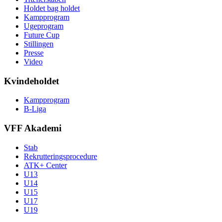
Holdet bag holdet
Kampprogram
Ugeprogram
Future Cup
Stillingen
Presse
Video
Kvindeholdet
Kampprogram
B-Liga
VFF Akademi
Stab
Rekrutteringsprocedure
ATK+ Center
U13
U14
U15
U17
U19