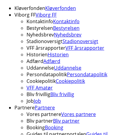
Kløverfonden
Kløverfonden
Viborg FF
Viborg FF
Kontaktinfo
Kontaktinfo
Bestyrelsen
Bestyrelsen
Nyhedsbrev
Nyhedsbrev
Stadionoversigt
Stadionoversigt
VFF årsrapporter
VFF årsrapporter
Historien
Historien
Adfærd
Adfærd
Uddannelse
Uddannelse
Persondatapolitik
Persondatapolitik
Cookiepolitik
Cookiepolitik
VFF Amatør
Bliv frivillig
Bliv frivillig
Job
Job
Partnere
Partnere
Vores partnere
Vores partnere
Bliv partner
Bliv partner
Booking
Booking
Guides til partnerportalen
Guides til