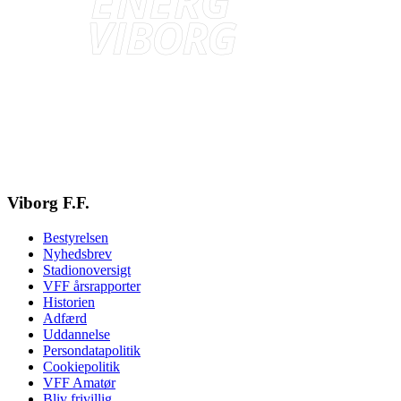
Viborg F.F.
Bestyrelsen
Nyhedsbrev
Stadionoversigt
VFF årsrapporter
Historien
Adfærd
Uddannelse
Persondatapolitik
Cookiepolitik
VFF Amatør
Bliv frivillig