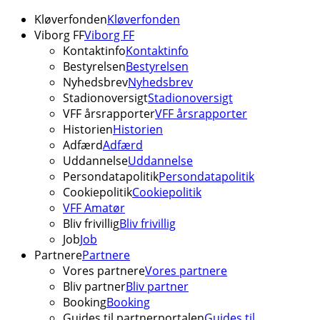
Kløverfonden
Kløverfonden
Viborg FF
Viborg FF
Kontaktinfo
Kontaktinfo
Bestyrelsen
Bestyrelsen
Nyhedsbrev
Nyhedsbrev
Stadionoversigt
Stadionoversigt
VFF årsrapporter
VFF årsrapporter
Historien
Historien
Adfærd
Adfærd
Uddannelse
Uddannelse
Persondatapolitik
Persondatapolitik
Cookiepolitik
Cookiepolitik
VFF Amatør
Bliv frivillig
Bliv frivillig
Job
Job
Partnere
Partnere
Vores partnere
Vores partnere
Bliv partner
Bliv partner
Booking
Booking
Guides til partnerportalen
Guides til