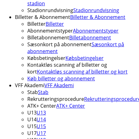
stadion
Stadionrundvisning
Stadionrundvisning
Billetter & Abonnement
Billetter & Abonnement
Billetter
Billetter
Abonnementstyper
Abonnementstyper
Billetabonnement
Billetabonnement
Sæsonkort på abonnement
Sæsonkort på
abonnement
Købsbetingelser
Købsbetingelser
Kontaktløs scanning af billetter og
kort
Kontaktløs scanning af billetter og kort
Køb billetter og abonnement
VFF Akademi
VFF Akademi
Stab
Stab
Rekrutteringsprocedure
Rekrutteringsprocedur
ATK+ Center
ATK+ Center
U13
U13
U14
U14
U15
U15
U17
U17