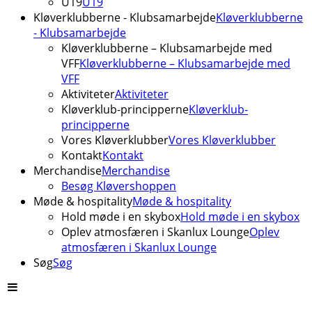
U19
U19
Kløverklubberne - Klubsamarbejde
Kløverklubberne
- Klubsamarbejde
Kløverklubberne – Klubsamarbejde med
VFF
Kløverklubberne – Klubsamarbejde med
VFF
Aktiviteter
Aktiviteter
Kløverklub-principperne
Kløverklub-
principperne
Vores Kløverklubber
Vores Kløverklubber
Kontakt
Kontakt
Merchandise
Merchandise
Besøg Kløvershoppen
Møde & hospitality
Møde & hospitality
Hold møde i en skybox
Hold møde i en skybox
Oplev atmosfæren i Skanlux Lounge
Oplev
atmosfæren i Skanlux Lounge
Søg
Søg