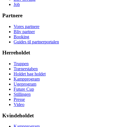
Job
Partnere
Vores partnere
Bliv partner
Booking
Guides til partnerportalen
Herreholdet
Truppen
Trænerstaben
Holdet bag holdet
Kampprogram
Ugeprogram
Future Cup
Stillingen
Presse
Video
Kvindeholdet
Kampprogram