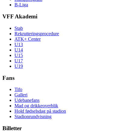
B-Liga
VFF Akademi
Stab
Rekrutteringsprocedure
ATK+ Center
U13
U14
U15
U17
U19
Fans
Tifo
Galleri
Udebanefans
Mad og drikkeoverblik
Hold fødselsdag på stadion
Stadionrundvisning
Billetter