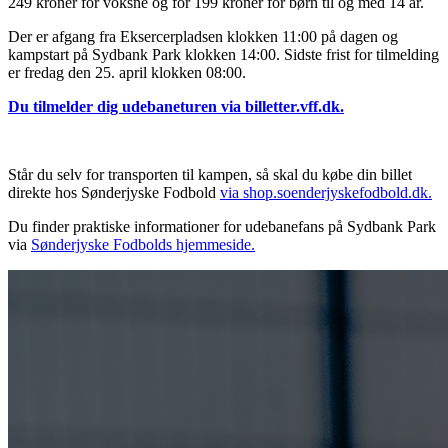
249 kroner for voksne og for 199 kroner for børn til og med 14 år.
Der er afgang fra Eksercerpladsen klokken 11:00 på dagen og
kampstart på Sydbank Park klokken 14:00. Sidste frist for tilmelding
er fredag den 25. april klokken 08:00.
Du tilmelder dig udebaneturen via billetter.vff.dk.
Står du selv for transporten til kampen, så skal du købe din billet
direkte hos Sønderjyske Fodbold
via shop.soenderjyskefodbold.dk.
Du finder praktiske informationer for udebanefans på Sydbank Park
via
Sønderjyske Fodbolds hjemmeside.