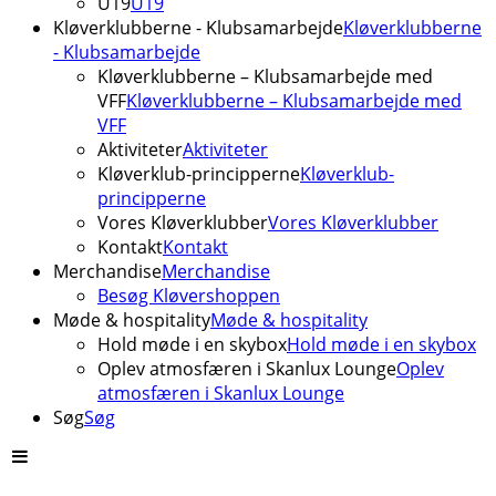
U19
U19
Kløverklubberne - Klubsamarbejde
Kløverklubberne
- Klubsamarbejde
Kløverklubberne – Klubsamarbejde med
VFF
Kløverklubberne – Klubsamarbejde med
VFF
Aktiviteter
Aktiviteter
Kløverklub-principperne
Kløverklub-
principperne
Vores Kløverklubber
Vores Kløverklubber
Kontakt
Kontakt
Merchandise
Merchandise
Besøg Kløvershoppen
Møde & hospitality
Møde & hospitality
Hold møde i en skybox
Hold møde i en skybox
Oplev atmosfæren i Skanlux Lounge
Oplev
atmosfæren i Skanlux Lounge
Søg
Søg