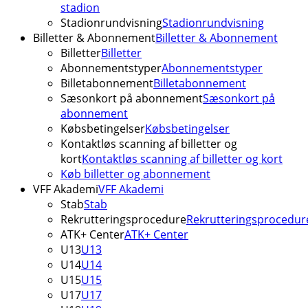
stadion
Stadionrundvisning
Stadionrundvisning
Billetter & Abonnement
Billetter & Abonnement
Billetter
Billetter
Abonnementstyper
Abonnementstyper
Billetabonnement
Billetabonnement
Sæsonkort på abonnement
Sæsonkort på
abonnement
Købsbetingelser
Købsbetingelser
Kontaktløs scanning af billetter og
kort
Kontaktløs scanning af billetter og kort
Køb billetter og abonnement
VFF Akademi
VFF Akademi
Stab
Stab
Rekrutteringsprocedure
Rekrutteringsprocedur
ATK+ Center
ATK+ Center
U13
U13
U14
U14
U15
U15
U17
U17