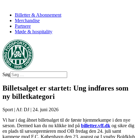
Billetter & Abonnement
Merchandise
Partnere
Møde & hospitality
Søg
Billetsalget er startet: Ung indføres som
ny billetkategori
Sport
|
Af: DJ
|
24. juni 2026
Vi har i dag åbnet billetsalget til de første hjemmekampe i den nye
sæson. Dermed kan du nu klikke ind på
billetter.vff.dk
og sikre dig
en plads til sæsonpremieren mod OB fredag den 24. juli samt
kampene mod F.C. København den 23. august og Lyngby Boldklub