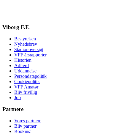
Viborg F.F.
Bestyrelsen
Nyhedsbrev
Stadionoversigt
VFF årsrapporter
Historien
Adfærd
Uddannelse
Persondatapolitik
Cookiepolitik
VFF Amatør
Bliv frivillig
Job
Partnere
Vores partnere
Bliv partner
Booking