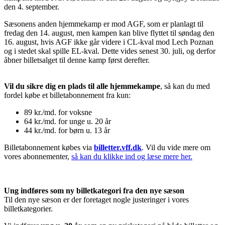
den 4. september.
Sæsonens anden hjemmekamp er mod AGF, som er planlagt til
fredag den 14. august, men kampen kan blive flyttet til søndag den
16. august, hvis AGF ikke går videre i CL-kval mod Lech Poznan
og i stedet skal spille EL-kval. Dette vides senest 30. juli, og derfor
åbner billetsalget til denne kamp først derefter.
Vil du sikre dig en plads til alle hjemmekampe
, så kan du med
fordel købe et billetabonnement fra kun:
89 kr./md. for voksne
64 kr./md. for unge u. 20 år
44 kr./md. for børn u. 13 år
Billetabonnement købes via
billetter.vff.dk
. Vil du vide mere om
vores abonnementer,
så kan du klikke ind og læse mere her.
Ung indføres som ny billetkategori fra den nye sæson
Til den nye sæson er der foretaget nogle justeringer i vores
billetkategorier.