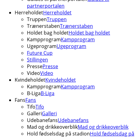
partnerportalen
Herreholdet
Herreholdet
Truppen
Truppen
Trænerstaben
Trænerstaben
Holdet bag holdet
Holdet bag holdet
Kampprogram
Kampprogram
Ugeprogram
Ugeprogram
Future Cup
Stillingen
Presse
Presse
Video
Video
Kvindeholdet
Kvindeholdet
Kampprogram
Kampprogram
B-Liga
B-Liga
Fans
Fans
Tifo
Tifo
Galleri
Galleri
Udebanefans
Udebanefans
Mad og drikkeoverblik
Mad og drikkeoverblik
Hold fødselsdag på stadion
Hold fødselsdag på