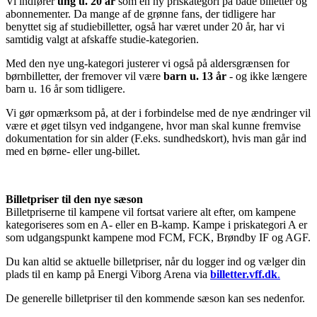
Vi indfører
ung u. 20 år
som en ny priskategori på både billetter og
abonnementer. Da mange af de grønne fans, der tidligere har
benyttet sig af studiebilletter, også har været under 20 år, har vi
samtidig valgt at afskaffe studie-kategorien.
Med den nye ung-kategori justerer vi også på aldersgrænsen for
børnbilletter, der fremover vil være
barn u. 13 år
- og ikke længere
barn u. 16 år som tidligere.
Vi gør opmærksom på, at der i forbindelse med de nye ændringer vil
være et øget tilsyn ved indgangene, hvor man skal kunne fremvise
dokumentation for sin alder (F.eks. sundhedskort), hvis man går ind
med en børne- eller ung-billet.
Billetpriser til den nye sæson
Billetpriserne til kampene vil fortsat variere alt efter, om kampene
kategoriseres som en A- eller en B-kamp. Kampe i priskategori A er
som udgangspunkt kampene mod FCM, FCK, Brøndby IF og AGF.
Du kan altid se aktuelle billetpriser, når du logger ind og vælger din
plads til en kamp på Energi Viborg Arena via
billetter.vff.dk
.
De generelle billetpriser til den kommende sæson kan ses nedenfor.