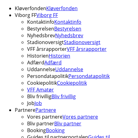
Kløverfonden
Kløverfonden
Viborg FF
Viborg FF
Kontaktinfo
Kontaktinfo
Bestyrelsen
Bestyrelsen
Nyhedsbrev
Nyhedsbrev
Stadionoversigt
Stadionoversigt
VFF årsrapporter
VFF årsrapporter
Historien
Historien
Adfærd
Adfærd
Uddannelse
Uddannelse
Persondatapolitik
Persondatapolitik
Cookiepolitik
Cookiepolitik
VFF Amatør
Bliv frivillig
Bliv frivillig
Job
Job
Partnere
Partnere
Vores partnere
Vores partnere
Bliv partner
Bliv partner
Booking
Booking
Guides til partnerportalen
Guides til