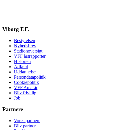
Viborg F.F.
Bestyrelsen
Nyhedsbrev
Stadionoversigt
VFF årsrapporter
Historien
Adfærd
Uddannelse
Persondatapolitik
Cookiepolitik
VFF Amatør
Bliv frivillig
Job
Partnere
Vores partnere
Bliv partner