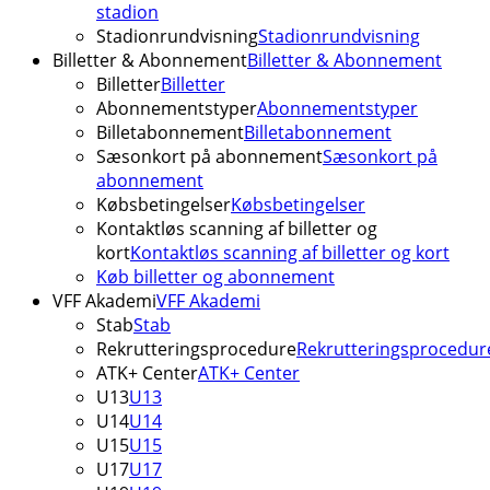
stadion
Stadionrundvisning
Stadionrundvisning
Billetter & Abonnement
Billetter & Abonnement
Billetter
Billetter
Abonnementstyper
Abonnementstyper
Billetabonnement
Billetabonnement
Sæsonkort på abonnement
Sæsonkort på
abonnement
Købsbetingelser
Købsbetingelser
Kontaktløs scanning af billetter og
kort
Kontaktløs scanning af billetter og kort
Køb billetter og abonnement
VFF Akademi
VFF Akademi
Stab
Stab
Rekrutteringsprocedure
Rekrutteringsprocedur
ATK+ Center
ATK+ Center
U13
U13
U14
U14
U15
U15
U17
U17