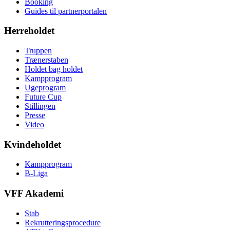
Booking
Guides til partnerportalen
Herreholdet
Truppen
Trænerstaben
Holdet bag holdet
Kampprogram
Ugeprogram
Future Cup
Stillingen
Presse
Video
Kvindeholdet
Kampprogram
B-Liga
VFF Akademi
Stab
Rekrutteringsprocedure