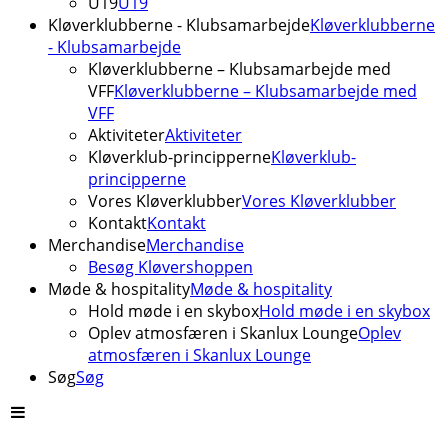
U19
U19
Kløverklubberne - Klubsamarbejde
Kløverklubberne
- Klubsamarbejde
Kløverklubberne – Klubsamarbejde med
VFF
Kløverklubberne – Klubsamarbejde med
VFF
Aktiviteter
Aktiviteter
Kløverklub-principperne
Kløverklub-
principperne
Vores Kløverklubber
Vores Kløverklubber
Kontakt
Kontakt
Merchandise
Merchandise
Besøg Kløvershoppen
Møde & hospitality
Møde & hospitality
Hold møde i en skybox
Hold møde i en skybox
Oplev atmosfæren i Skanlux Lounge
Oplev
atmosfæren i Skanlux Lounge
Søg
Søg