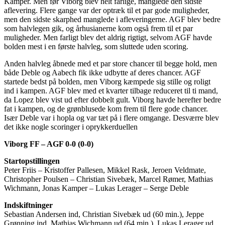
Kamper. Men før Viborg blev helt farlige, manglede den sidste
aflevering. Flere gange var der optræk til et par gode muligheder,
men den sidste skarphed manglede i afleveringerne. AGF blev bedre
som halvlegen gik, og århusianerne kom også frem til et par
muligheder. Men farligt blev det aldrig rigtigt, selvom AGF havde
bolden mest i en første halvleg, som sluttede uden scoring.
Anden halvleg åbnede med et par store chancer til begge hold, men
både Deble og Aabech fik ikke udbytte af deres chancer. AGF
startede bedst på bolden, men Viborg kæmpede sig stille og roligt
ind i kampen. AGF blev med et kvarter tilbage reduceret til ti mand,
da Lopez blev vist ud efter dobbelt gult. Viborg havde herefter bedre
fat i kampen, og de grønblusede kom frem til flere gode chancer.
Især Deble var i hopla og var tæt på i flere omgange. Desværre blev
det ikke nogle scoringer i oprykkerduellen
Viborg FF – AGF 0-0 (0-0)
Startopstillingen
Peter Friis – Kristoffer Pallesen, Mikkel Rask, Jeroen Veldmate,
Christopher Poulsen – Christian Sivebæk, Marcel Rømer, Mathias
Wichmann, Jonas Kamper – Lukas Lerager – Serge Deble
Indskiftninger
Sebastian Andersen ind, Christian Sivebæk ud (60 min.), Jeppe
Grønning ind, Mathias Wichmann ud (64 min.), Lukas Lerager ud,