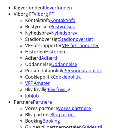
Kløverfonden
Kløverfonden
Viborg FF
Viborg FF
Kontaktinfo
Kontaktinfo
Bestyrelsen
Bestyrelsen
Nyhedsbrev
Nyhedsbrev
Stadionoversigt
Stadionoversigt
VFF årsrapporter
VFF årsrapporter
Historien
Historien
Adfærd
Adfærd
Uddannelse
Uddannelse
Persondatapolitik
Persondatapolitik
Cookiepolitik
Cookiepolitik
VFF Amatør
Bliv frivillig
Bliv frivillig
Job
Job
Partnere
Partnere
Vores partnere
Vores partnere
Bliv partner
Bliv partner
Booking
Booking
Guides til partnerportalen
Guides til