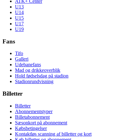
ATK+ Center
U13
U14
U15
U17
U19
Fans
Tifo
Galleri
Udebanefans
Mad og drikkeoverblik
Hold fødselsdag på stadion
Stadionrundvisning
Billetter
Billetter
Abonnementstyper
Billetabonnement
Sæsonkort på abonnement
Købsbetingelser
Kontaktløs scanning af billetter og kort
Køb billetter og abonnement