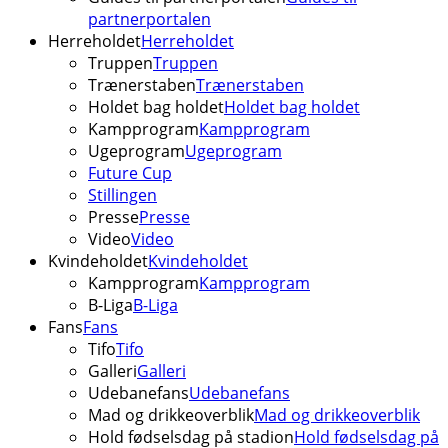
partnerportalen
Herreholdet
Herreholdet
Truppen
Truppen
Trænerstaben
Trænerstaben
Holdet bag holdet
Holdet bag holdet
Kampprogram
Kampprogram
Ugeprogram
Ugeprogram
Future Cup
Stillingen
Presse
Presse
Video
Video
Kvindeholdet
Kvindeholdet
Kampprogram
Kampprogram
B-Liga
B-Liga
Fans
Fans
Tifo
Tifo
Galleri
Galleri
Udebanefans
Udebanefans
Mad og drikkeoverblik
Mad og drikkeoverblik
Hold fødselsdag på stadion
Hold fødselsdag på