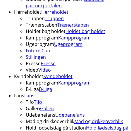
partnerportalen
Herreholdet
Herreholdet
Truppen
Truppen
Trænerstaben
Trænerstaben
Holdet bag holdet
Holdet bag holdet
Kampprogram
Kampprogram
Ugeprogram
Ugeprogram
Future Cup
Stillingen
Presse
Presse
Video
Video
Kvindeholdet
Kvindeholdet
Kampprogram
Kampprogram
B-Liga
B-Liga
Fans
Fans
Tifo
Tifo
Galleri
Galleri
Udebanefans
Udebanefans
Mad og drikkeoverblik
Mad og drikkeoverblik
Hold fødselsdag på stadion
Hold fødselsdag på