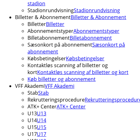
stadion
Stadionrundvisning
Stadionrundvisning
Billetter & Abonnement
Billetter & Abonnement
Billetter
Billetter
Abonnementstyper
Abonnementstyper
Billetabonnement
Billetabonnement
Sæsonkort på abonnement
Sæsonkort på
abonnement
Købsbetingelser
Købsbetingelser
Kontaktløs scanning af billetter og
kort
Kontaktløs scanning af billetter og kort
Køb billetter og abonnement
VFF Akademi
VFF Akademi
Stab
Stab
Rekrutteringsprocedure
Rekrutteringsprocedur
ATK+ Center
ATK+ Center
U13
U13
U14
U14
U15
U15
U17
U17