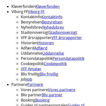
Kløverfonden
Kløverfonden
Viborg FF
Viborg FF
Kontaktinfo
Kontaktinfo
Bestyrelsen
Bestyrelsen
Nyhedsbrev
Nyhedsbrev
Stadionoversigt
Stadionoversigt
VFF årsrapporter
VFF årsrapporter
Historien
Historien
Adfærd
Adfærd
Uddannelse
Uddannelse
Persondatapolitik
Persondatapolitik
Cookiepolitik
Cookiepolitik
VFF Amatør
Bliv frivillig
Bliv frivillig
Job
Job
Partnere
Partnere
Vores partnere
Vores partnere
Bliv partner
Bliv partner
Booking
Booking
Guides til partnerportalen
Guides til