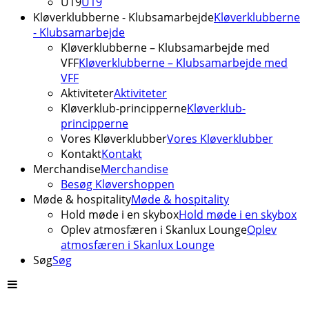
U19
U19
Kløverklubberne - Klubsamarbejde
Kløverklubberne
- Klubsamarbejde
Kløverklubberne – Klubsamarbejde med
VFF
Kløverklubberne – Klubsamarbejde med
VFF
Aktiviteter
Aktiviteter
Kløverklub-principperne
Kløverklub-
principperne
Vores Kløverklubber
Vores Kløverklubber
Kontakt
Kontakt
Merchandise
Merchandise
Besøg Kløvershoppen
Møde & hospitality
Møde & hospitality
Hold møde i en skybox
Hold møde i en skybox
Oplev atmosfæren i Skanlux Lounge
Oplev
atmosfæren i Skanlux Lounge
Søg
Søg