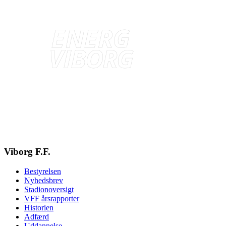
Viborg F.F.
Bestyrelsen
Nyhedsbrev
Stadionoversigt
VFF årsrapporter
Historien
Adfærd
Uddannelse