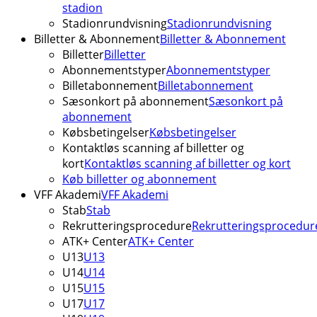
stadion
Stadionrundvisning
Stadionrundvisning
Billetter & Abonnement
Billetter & Abonnement
Billetter
Billetter
Abonnementstyper
Abonnementstyper
Billetabonnement
Billetabonnement
Sæsonkort på abonnement
Sæsonkort på
abonnement
Købsbetingelser
Købsbetingelser
Kontaktløs scanning af billetter og
kort
Kontaktløs scanning af billetter og kort
Køb billetter og abonnement
VFF Akademi
VFF Akademi
Stab
Stab
Rekrutteringsprocedure
Rekrutteringsprocedur
ATK+ Center
ATK+ Center
U13
U13
U14
U14
U15
U15
U17
U17