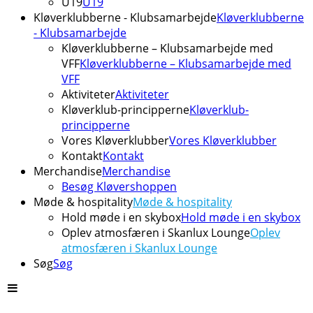
U19
U19
Kløverklubberne - Klubsamarbejde
Kløverklubberne
- Klubsamarbejde
Kløverklubberne – Klubsamarbejde med
VFF
Kløverklubberne – Klubsamarbejde med
VFF
Aktiviteter
Aktiviteter
Kløverklub-principperne
Kløverklub-
principperne
Vores Kløverklubber
Vores Kløverklubber
Kontakt
Kontakt
Merchandise
Merchandise
Besøg Kløvershoppen
Møde & hospitality
Møde & hospitality
Hold møde i en skybox
Hold møde i en skybox
Oplev atmosfæren i Skanlux Lounge
Oplev
atmosfæren i Skanlux Lounge
Søg
Søg