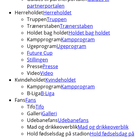
partnerportalen
Herreholdet
Herreholdet
Truppen
Truppen
Trænerstaben
Trænerstaben
Holdet bag holdet
Holdet bag holdet
Kampprogram
Kampprogram
Ugeprogram
Ugeprogram
Future Cup
Stillingen
Presse
Presse
Video
Video
Kvindeholdet
Kvindeholdet
Kampprogram
Kampprogram
B-Liga
B-Liga
Fans
Fans
Tifo
Tifo
Galleri
Galleri
Udebanefans
Udebanefans
Mad og drikkeoverblik
Mad og drikkeoverblik
Hold fødselsdag på stadion
Hold fødselsdag på