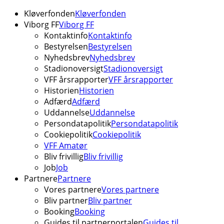
Kløverfonden
Kløverfonden
Viborg FF
Viborg FF
Kontaktinfo
Kontaktinfo
Bestyrelsen
Bestyrelsen
Nyhedsbrev
Nyhedsbrev
Stadionoversigt
Stadionoversigt
VFF årsrapporter
VFF årsrapporter
Historien
Historien
Adfærd
Adfærd
Uddannelse
Uddannelse
Persondatapolitik
Persondatapolitik
Cookiepolitik
Cookiepolitik
VFF Amatør
Bliv frivillig
Bliv frivillig
Job
Job
Partnere
Partnere
Vores partnere
Vores partnere
Bliv partner
Bliv partner
Booking
Booking
Guides til partnerportalen
Guides til