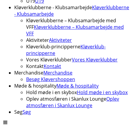
U19
U19
Kløverklubberne - Klubsamarbejde
Kløverklubberne
- Klubsamarbejde
Kløverklubberne – Klubsamarbejde med
VFF
Kløverklubberne – Klubsamarbejde med
VFF
Aktiviteter
Aktiviteter
Kløverklub-principperne
Kløverklub-
principperne
Vores Kløverklubber
Vores Kløverklubber
Kontakt
Kontakt
Merchandise
Merchandise
Besøg Kløvershoppen
Møde & hospitality
Møde & hospitality
Hold møde i en skybox
Hold møde i en skybox
Oplev atmosfæren i Skanlux Lounge
Oplev
atmosfæren i Skanlux Lounge
Søg
Søg