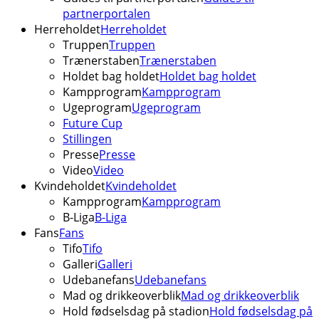
partnerportalen
Herreholdet
Herreholdet
Truppen
Truppen
Trænerstaben
Trænerstaben
Holdet bag holdet
Holdet bag holdet
Kampprogram
Kampprogram
Ugeprogram
Ugeprogram
Future Cup
Stillingen
Presse
Presse
Video
Video
Kvindeholdet
Kvindeholdet
Kampprogram
Kampprogram
B-Liga
B-Liga
Fans
Fans
Tifo
Tifo
Galleri
Galleri
Udebanefans
Udebanefans
Mad og drikkeoverblik
Mad og drikkeoverblik
Hold fødselsdag på stadion
Hold fødselsdag på