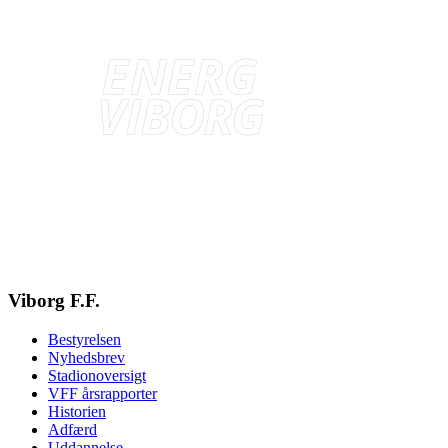
Viborg F.F.
Bestyrelsen
Nyhedsbrev
Stadionoversigt
VFF årsrapporter
Historien
Adfærd
Uddannelse