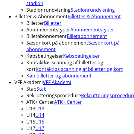
stadion
Stadionrundvisning
Stadionrundvisning
Billetter & Abonnement
Billetter & Abonnement
Billetter
Billetter
Abonnementstyper
Abonnementstyper
Billetabonnement
Billetabonnement
Sæsonkort på abonnement
Sæsonkort på
abonnement
Købsbetingelser
Købsbetingelser
Kontaktløs scanning af billetter og
kort
Kontaktløs scanning af billetter og kort
Køb billetter og abonnement
VFF Akademi
VFF Akademi
Stab
Stab
Rekrutteringsprocedure
Rekrutteringsprocedur
ATK+ Center
ATK+ Center
U13
U13
U14
U14
U15
U15
U17
U17