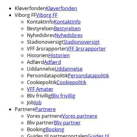
Kløverfonden
Kløverfonden
Viborg FF
Viborg FF
Kontaktinfo
Kontaktinfo
Bestyrelsen
Bestyrelsen
Nyhedsbrev
Nyhedsbrev
Stadionoversigt
Stadionoversigt
VFF årsrapporter
VFF årsrapporter
Historien
Historien
Adfærd
Adfærd
Uddannelse
Uddannelse
Persondatapolitik
Persondatapolitik
Cookiepolitik
Cookiepolitik
VFF Amatør
Bliv frivillig
Bliv frivillig
Job
Job
Partnere
Partnere
Vores partnere
Vores partnere
Bliv partner
Bliv partner
Booking
Booking
Guides til partnerportalen
Guides til