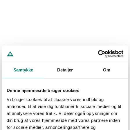
Samtykke
Detaljer
Om
Denne hjemmeside bruger cookies
Vi bruger cookies til at tilpasse vores indhold og
Fredag D. 14/8 KL. 19:00
Ansvarlighed
annoncer, til at vise dig funktioner til sociale medier og til
at analysere vores trafik. Vi deler også oplysninger om
Energi Viborg Arena
Viborg FF samler sit arbejde med ansvarlighed
din brug af vores hjemmeside med vores partnere inden
Læs artikel
D
T
M
S
for sociale medier, annonceringspartnere og