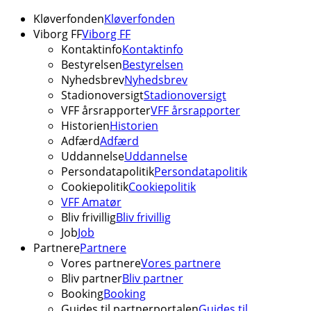
Kløverfonden
Kløverfonden
Viborg FF
Viborg FF
Kontaktinfo
Kontaktinfo
Bestyrelsen
Bestyrelsen
Nyhedsbrev
Nyhedsbrev
Stadionoversigt
Stadionoversigt
VFF årsrapporter
VFF årsrapporter
Historien
Historien
Adfærd
Adfærd
Uddannelse
Uddannelse
Persondatapolitik
Persondatapolitik
Cookiepolitik
Cookiepolitik
VFF Amatør
Bliv frivillig
Bliv frivillig
Job
Job
Partnere
Partnere
Vores partnere
Vores partnere
Bliv partner
Bliv partner
Booking
Booking
Guides til partnerportalen
Guides til