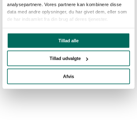
Køb billet
analysepartnere. Vores partnere kan kombinere disse
Seneste
|
Sport
|
Partner
|
Akademi
|
Ansvarlighed
|
Fans
|
Øvrigt
|
Læs alle
data med andre oplysninger, du har givet dem, eller som
de har indsamlet fra din brug af deres tjenester.
Tillad alle
Tillad udvalgte
Afvis