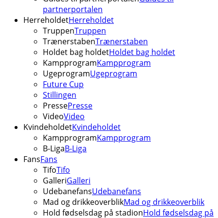
partnerportalen
Herreholdet
Herreholdet
Truppen
Truppen
Trænerstaben
Trænerstaben
Holdet bag holdet
Holdet bag holdet
Kampprogram
Kampprogram
Ugeprogram
Ugeprogram
Future Cup
Stillingen
Presse
Presse
Video
Video
Kvindeholdet
Kvindeholdet
Kampprogram
Kampprogram
B-Liga
B-Liga
Fans
Fans
Tifo
Tifo
Galleri
Galleri
Udebanefans
Udebanefans
Mad og drikkeoverblik
Mad og drikkeoverblik
Hold fødselsdag på stadion
Hold fødselsdag på