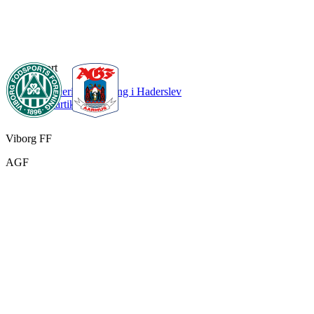
Sport
Chancerig nulløsning i Haderslev
Læs artikel
Viborg FF
AGF