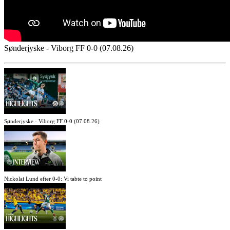
Sønderjyske - Viborg FF 0-0 (07.08.26)
Sønderjyske - Viborg FF 0-0 (07.08.26)
Nickolai Lund efter 0-0: Vi tabte to point