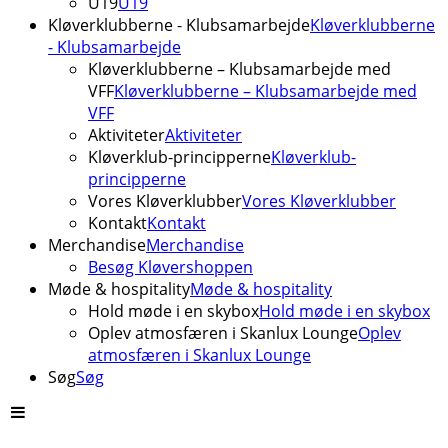
U19
U19
Kløverklubberne - Klubsamarbejde
Kløverklubberne
- Klubsamarbejde
Kløverklubberne – Klubsamarbejde med
VFF
Kløverklubberne – Klubsamarbejde med
VFF
Aktiviteter
Aktiviteter
Kløverklub-principperne
Kløverklub-
principperne
Vores Kløverklubber
Vores Kløverklubber
Kontakt
Kontakt
Merchandise
Merchandise
Besøg Kløvershoppen
Møde & hospitality
Møde & hospitality
Hold møde i en skybox
Hold møde i en skybox
Oplev atmosfæren i Skanlux Lounge
Oplev
atmosfæren i Skanlux Lounge
Søg
Søg