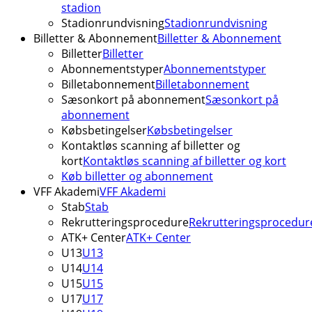
stadion
Stadionrundvisning
Stadionrundvisning
Billetter & Abonnement
Billetter & Abonnement
Billetter
Billetter
Abonnementstyper
Abonnementstyper
Billetabonnement
Billetabonnement
Sæsonkort på abonnement
Sæsonkort på
abonnement
Købsbetingelser
Købsbetingelser
Kontaktløs scanning af billetter og
kort
Kontaktløs scanning af billetter og kort
Køb billetter og abonnement
VFF Akademi
VFF Akademi
Stab
Stab
Rekrutteringsprocedure
Rekrutteringsprocedur
ATK+ Center
ATK+ Center
U13
U13
U14
U14
U15
U15
U17
U17