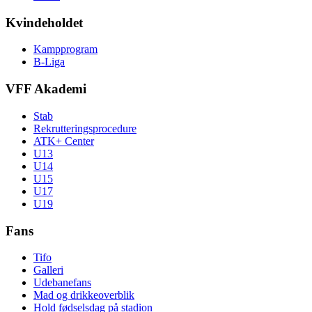
Kvindeholdet
Kampprogram
B-Liga
VFF Akademi
Stab
Rekrutteringsprocedure
ATK+ Center
U13
U14
U15
U17
U19
Fans
Tifo
Galleri
Udebanefans
Mad og drikkeoverblik
Hold fødselsdag på stadion