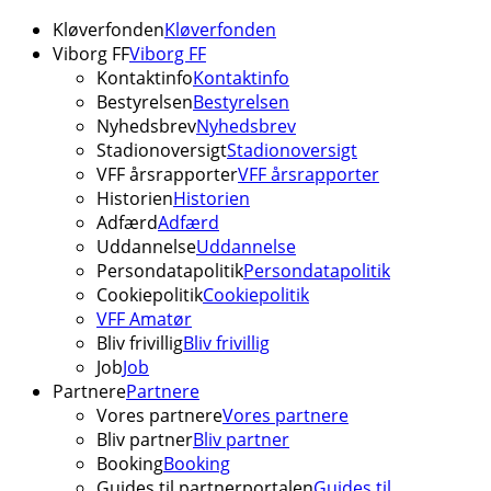
Kløverfonden
Kløverfonden
Viborg FF
Viborg FF
Kontaktinfo
Kontaktinfo
Bestyrelsen
Bestyrelsen
Nyhedsbrev
Nyhedsbrev
Stadionoversigt
Stadionoversigt
VFF årsrapporter
VFF årsrapporter
Historien
Historien
Adfærd
Adfærd
Uddannelse
Uddannelse
Persondatapolitik
Persondatapolitik
Cookiepolitik
Cookiepolitik
VFF Amatør
Bliv frivillig
Bliv frivillig
Job
Job
Partnere
Partnere
Vores partnere
Vores partnere
Bliv partner
Bliv partner
Booking
Booking
Guides til partnerportalen
Guides til