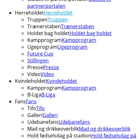
partnerportalen
Herreholdet
Herreholdet
Truppen
Truppen
Trænerstaben
Trænerstaben
Holdet bag holdet
Holdet bag holdet
Kampprogram
Kampprogram
Ugeprogram
Ugeprogram
Future Cup
Stillingen
Presse
Presse
Video
Video
Kvindeholdet
Kvindeholdet
Kampprogram
Kampprogram
B-Liga
B-Liga
Fans
Fans
Tifo
Tifo
Galleri
Galleri
Udebanefans
Udebanefans
Mad og drikkeoverblik
Mad og drikkeoverblik
Hold fødselsdag på stadion
Hold fødselsdag på