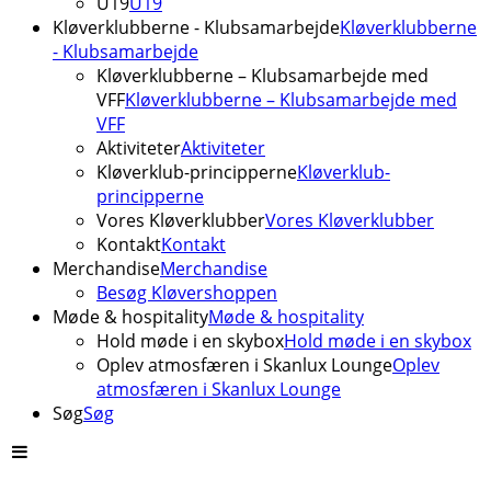
U19
U19
Kløverklubberne - Klubsamarbejde
Kløverklubberne
- Klubsamarbejde
Kløverklubberne – Klubsamarbejde med
VFF
Kløverklubberne – Klubsamarbejde med
VFF
Aktiviteter
Aktiviteter
Kløverklub-principperne
Kløverklub-
principperne
Vores Kløverklubber
Vores Kløverklubber
Kontakt
Kontakt
Merchandise
Merchandise
Besøg Kløvershoppen
Møde & hospitality
Møde & hospitality
Hold møde i en skybox
Hold møde i en skybox
Oplev atmosfæren i Skanlux Lounge
Oplev
atmosfæren i Skanlux Lounge
Søg
Søg