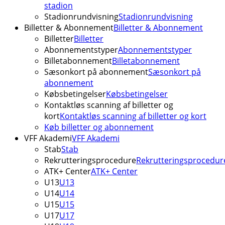
stadion
Stadionrundvisning
Stadionrundvisning
Billetter & Abonnement
Billetter & Abonnement
Billetter
Billetter
Abonnementstyper
Abonnementstyper
Billetabonnement
Billetabonnement
Sæsonkort på abonnement
Sæsonkort på
abonnement
Købsbetingelser
Købsbetingelser
Kontaktløs scanning af billetter og
kort
Kontaktløs scanning af billetter og kort
Køb billetter og abonnement
VFF Akademi
VFF Akademi
Stab
Stab
Rekrutteringsprocedure
Rekrutteringsprocedur
ATK+ Center
ATK+ Center
U13
U13
U14
U14
U15
U15
U17
U17