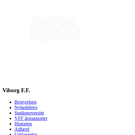
Viborg F.F.
Bestyrelsen
Nyhedsbrev
Stadionoversigt
VFF årsrapporter
Historien
Adfærd
Uddannelse