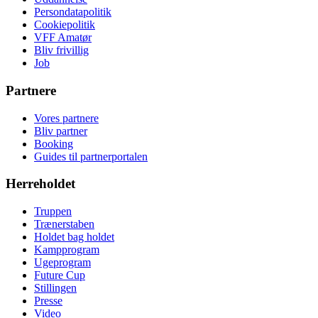
Persondatapolitik
Cookiepolitik
VFF Amatør
Bliv frivillig
Job
Partnere
Vores partnere
Bliv partner
Booking
Guides til partnerportalen
Herreholdet
Truppen
Trænerstaben
Holdet bag holdet
Kampprogram
Ugeprogram
Future Cup
Stillingen
Presse
Video