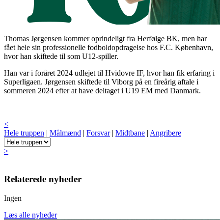
Thomas Jørgensen kommer oprindeligt fra Herfølge BK, men har
fået hele sin professionelle fodboldopdragelse hos F.C. København,
hvor han skiftede til som U12-spiller.
Han var i foråret 2024 udlejet til Hvidovre IF, hvor han fik erfaring i
Superligaen. Jørgensen skiftede til Viborg på en fireårig aftale i
sommeren 2024 efter at have deltaget i U19 EM med Danmark.
<
Hele truppen
|
Målmænd
|
Forsvar
|
Midtbane
|
Angribere
>
Relaterede nyheder
Ingen
Læs alle nyheder