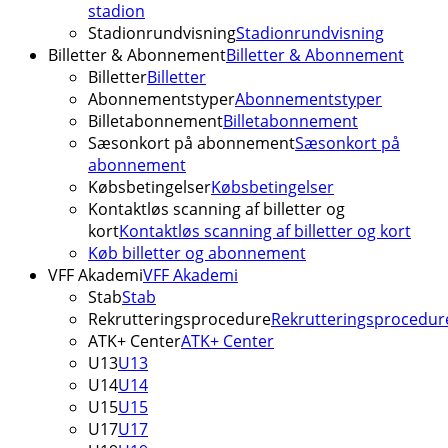
stadion
Stadionrundvisning
Stadionrundvisning
Billetter & Abonnement
Billetter & Abonnement
Billetter
Billetter
Abonnementstyper
Abonnementstyper
Billetabonnement
Billetabonnement
Sæsonkort på abonnement
Sæsonkort på
abonnement
Købsbetingelser
Købsbetingelser
Kontaktløs scanning af billetter og
kort
Kontaktløs scanning af billetter og kort
Køb billetter og abonnement
VFF Akademi
VFF Akademi
Stab
Stab
Rekrutteringsprocedure
Rekrutteringsprocedur
ATK+ Center
ATK+ Center
U13
U13
U14
U14
U15
U15
U17
U17