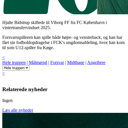
Hjalte Bidstrup skiftede til Viborg FF fra FC København i
vintertransfervinduet 2025.
Forsvarsspilleren kan spille både højre- og venstreback, og han har
fået sin fodboldopdragelse i FCK's ungdomsafdeling, hvor han kom
til som U12-spiller fra Køge.
<
Hele truppen
|
Målmænd
|
Forsvar
|
Midtbane
|
Angribere
>
Relaterede nyheder
Ingen
Læs alle nyheder