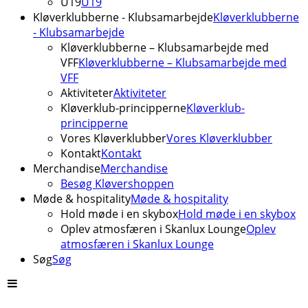
U19
U19
Kløverklubberne - Klubsamarbejde
Kløverklubberne
- Klubsamarbejde
Kløverklubberne – Klubsamarbejde med
VFF
Kløverklubberne – Klubsamarbejde med
VFF
Aktiviteter
Aktiviteter
Kløverklub-principperne
Kløverklub-
principperne
Vores Kløverklubber
Vores Kløverklubber
Kontakt
Kontakt
Merchandise
Merchandise
Besøg Kløvershoppen
Møde & hospitality
Møde & hospitality
Hold møde i en skybox
Hold møde i en skybox
Oplev atmosfæren i Skanlux Lounge
Oplev
atmosfæren i Skanlux Lounge
Søg
Søg