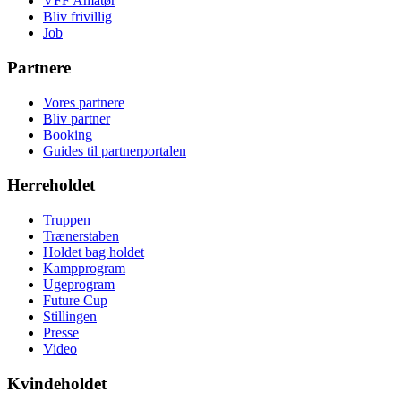
VFF Amatør
Bliv frivillig
Job
Partnere
Vores partnere
Bliv partner
Booking
Guides til partnerportalen
Herreholdet
Truppen
Trænerstaben
Holdet bag holdet
Kampprogram
Ugeprogram
Future Cup
Stillingen
Presse
Video
Kvindeholdet