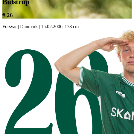
Bidstrup
# 26
Forsvar
|
Danmark
|
15.02.2006
|
178 cm