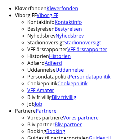
Kløverfonden
Kløverfonden
Viborg FF
Viborg FF
Kontaktinfo
Kontaktinfo
Bestyrelsen
Bestyrelsen
Nyhedsbrev
Nyhedsbrev
Stadionoversigt
Stadionoversigt
VFF årsrapporter
VFF årsrapporter
Historien
Historien
Adfærd
Adfærd
Uddannelse
Uddannelse
Persondatapolitik
Persondatapolitik
Cookiepolitik
Cookiepolitik
VFF Amatør
Bliv frivillig
Bliv frivillig
Job
Job
Partnere
Partnere
Vores partnere
Vores partnere
Bliv partner
Bliv partner
Booking
Booking
Guides til partnerportalen
Guides til