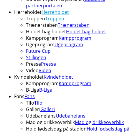
partnerportalen
Herreholdet
Herreholdet
Truppen
Truppen
Trænerstaben
Trænerstaben
Holdet bag holdet
Holdet bag holdet
Kampprogram
Kampprogram
Ugeprogram
Ugeprogram
Future Cup
Stillingen
Presse
Presse
Video
Video
Kvindeholdet
Kvindeholdet
Kampprogram
Kampprogram
B-Liga
B-Liga
Fans
Fans
Tifo
Tifo
Galleri
Galleri
Udebanefans
Udebanefans
Mad og drikkeoverblik
Mad og drikkeoverblik
Hold fødselsdag på stadion
Hold fødselsdag på