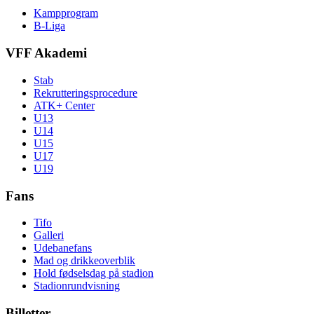
Kampprogram
B-Liga
VFF Akademi
Stab
Rekrutteringsprocedure
ATK+ Center
U13
U14
U15
U17
U19
Fans
Tifo
Galleri
Udebanefans
Mad og drikkeoverblik
Hold fødselsdag på stadion
Stadionrundvisning
Billetter