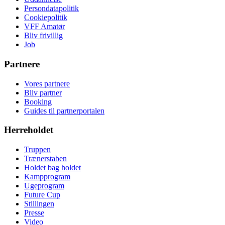
Persondatapolitik
Cookiepolitik
VFF Amatør
Bliv frivillig
Job
Partnere
Vores partnere
Bliv partner
Booking
Guides til partnerportalen
Herreholdet
Truppen
Trænerstaben
Holdet bag holdet
Kampprogram
Ugeprogram
Future Cup
Stillingen
Presse
Video