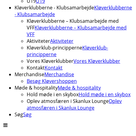
U19
U19
Kløverklubberne - Klubsamarbejde
Kløverklubberne
- Klubsamarbejde
Kløverklubberne – Klubsamarbejde med
VFF
Kløverklubberne – Klubsamarbejde med
VFF
Aktiviteter
Aktiviteter
Kløverklub-principperne
Kløverklub-
principperne
Vores Kløverklubber
Vores Kløverklubber
Kontakt
Kontakt
Merchandise
Merchandise
Besøg Kløvershoppen
Møde & hospitality
Møde & hospitality
Hold møde i en skybox
Hold møde i en skybox
Oplev atmosfæren i Skanlux Lounge
Oplev
atmosfæren i Skanlux Lounge
Søg
Søg