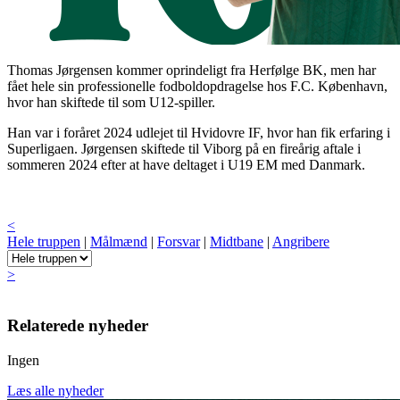
Thomas Jørgensen kommer oprindeligt fra Herfølge BK, men har
fået hele sin professionelle fodboldopdragelse hos F.C. København,
hvor han skiftede til som U12-spiller.
Han var i foråret 2024 udlejet til Hvidovre IF, hvor han fik erfaring i
Superligaen. Jørgensen skiftede til Viborg på en fireårig aftale i
sommeren 2024 efter at have deltaget i U19 EM med Danmark.
<
Hele truppen
|
Målmænd
|
Forsvar
|
Midtbane
|
Angribere
>
Relaterede nyheder
Ingen
Læs alle nyheder