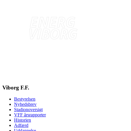
Viborg F.F.
Bestyrelsen
Nyhedsbrev
Stadionoversigt
VFF årsrapporter
Historien
Adfærd
Uddannelse