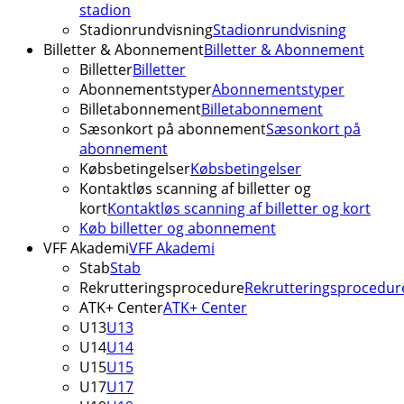
stadion
Stadionrundvisning
Stadionrundvisning
Billetter & Abonnement
Billetter & Abonnement
Billetter
Billetter
Abonnementstyper
Abonnementstyper
Billetabonnement
Billetabonnement
Sæsonkort på abonnement
Sæsonkort på
abonnement
Købsbetingelser
Købsbetingelser
Kontaktløs scanning af billetter og
kort
Kontaktløs scanning af billetter og kort
Køb billetter og abonnement
VFF Akademi
VFF Akademi
Stab
Stab
Rekrutteringsprocedure
Rekrutteringsprocedur
ATK+ Center
ATK+ Center
U13
U13
U14
U14
U15
U15
U17
U17