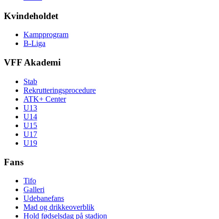
Kvindeholdet
Kampprogram
B-Liga
VFF Akademi
Stab
Rekrutteringsprocedure
ATK+ Center
U13
U14
U15
U17
U19
Fans
Tifo
Galleri
Udebanefans
Mad og drikkeoverblik
Hold fødselsdag på stadion