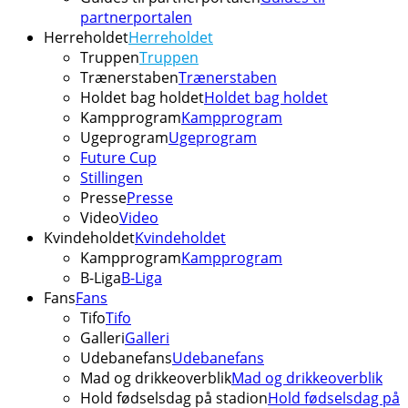
partnerportalen
Herreholdet
Herreholdet
Truppen
Truppen
Trænerstaben
Trænerstaben
Holdet bag holdet
Holdet bag holdet
Kampprogram
Kampprogram
Ugeprogram
Ugeprogram
Future Cup
Stillingen
Presse
Presse
Video
Video
Kvindeholdet
Kvindeholdet
Kampprogram
Kampprogram
B-Liga
B-Liga
Fans
Fans
Tifo
Tifo
Galleri
Galleri
Udebanefans
Udebanefans
Mad og drikkeoverblik
Mad og drikkeoverblik
Hold fødselsdag på stadion
Hold fødselsdag på