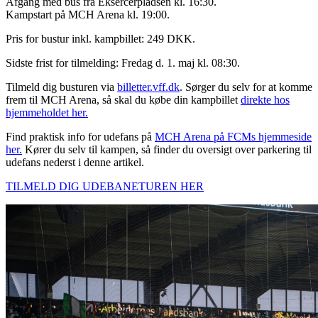
Afgang med bus fra Eksercerpladsen kl. 16:30.
Kampstart på MCH Arena kl. 19:00.
Pris for bustur inkl. kampbillet: 249 DKK.
Sidste frist for tilmelding: Fredag d. 1. maj kl. 08:30.
Tilmeld dig busturen via
billetter.vff.dk
. Sørger du selv for at komme
frem til MCH Arena, så skal du købe din kampbillet
direkte hos
hjemmeholdet her.
Find praktisk info for udefans på
MCH Arena på FCMs hjemmeside
her.
Kører du selv til kampen, så finder du oversigt over parkering til
udefans nederst i denne artikel.
TILMELD DIG UDEBANETUREN HER