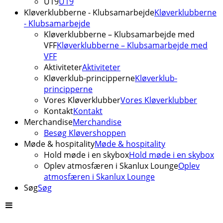
U19
U19
Kløverklubberne - Klubsamarbejde
Kløverklubberne
- Klubsamarbejde
Kløverklubberne – Klubsamarbejde med
VFF
Kløverklubberne – Klubsamarbejde med
VFF
Aktiviteter
Aktiviteter
Kløverklub-principperne
Kløverklub-
principperne
Vores Kløverklubber
Vores Kløverklubber
Kontakt
Kontakt
Merchandise
Merchandise
Besøg Kløvershoppen
Møde & hospitality
Møde & hospitality
Hold møde i en skybox
Hold møde i en skybox
Oplev atmosfæren i Skanlux Lounge
Oplev
atmosfæren i Skanlux Lounge
Søg
Søg