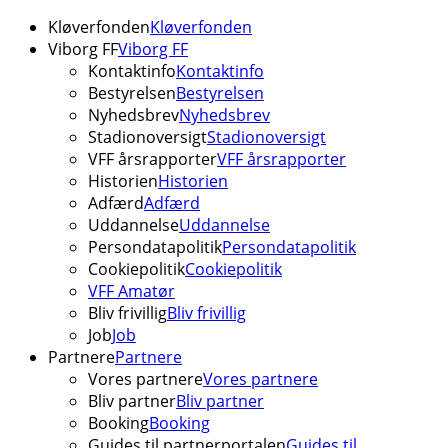
Kløverfonden
Kløverfonden
Viborg FF
Viborg FF
Kontaktinfo
Kontaktinfo
Bestyrelsen
Bestyrelsen
Nyhedsbrev
Nyhedsbrev
Stadionoversigt
Stadionoversigt
VFF årsrapporter
VFF årsrapporter
Historien
Historien
Adfærd
Adfærd
Uddannelse
Uddannelse
Persondatapolitik
Persondatapolitik
Cookiepolitik
Cookiepolitik
VFF Amatør
Bliv frivillig
Bliv frivillig
Job
Job
Partnere
Partnere
Vores partnere
Vores partnere
Bliv partner
Bliv partner
Booking
Booking
Guides til partnerportalen
Guides til