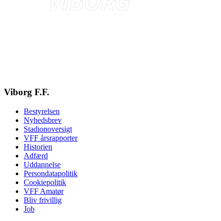
Viborg F.F.
Bestyrelsen
Nyhedsbrev
Stadionoversigt
VFF årsrapporter
Historien
Adfærd
Uddannelse
Persondatapolitik
Cookiepolitik
VFF Amatør
Bliv frivillig
Job