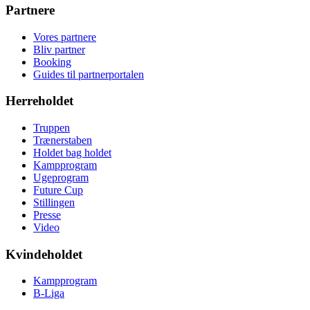
Partnere
Vores partnere
Bliv partner
Booking
Guides til partnerportalen
Herreholdet
Truppen
Trænerstaben
Holdet bag holdet
Kampprogram
Ugeprogram
Future Cup
Stillingen
Presse
Video
Kvindeholdet
Kampprogram
B-Liga