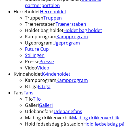
partnerportalen
Herreholdet
Herreholdet
Truppen
Truppen
Trænerstaben
Trænerstaben
Holdet bag holdet
Holdet bag holdet
Kampprogram
Kampprogram
Ugeprogram
Ugeprogram
Future Cup
Stillingen
Presse
Presse
Video
Video
Kvindeholdet
Kvindeholdet
Kampprogram
Kampprogram
B-Liga
B-Liga
Fans
Fans
Tifo
Tifo
Galleri
Galleri
Udebanefans
Udebanefans
Mad og drikkeoverblik
Mad og drikkeoverblik
Hold fødselsdag på stadion
Hold fødselsdag på