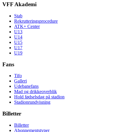
VFF Akademi
Stab
Rekrutteringsprocedure
ATK+ Center
U13
U14
U15
U17
U19
Fans
Tifo
Galleri
Udebanefans
Mad og drikkeoverblik
Hold fødselsdag på stadion
Stadionrundvisning
Billetter
Billetter
Abonnementstyper