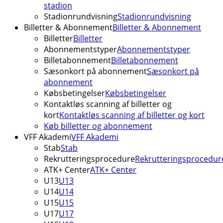
stadion
Stadionrundvisning
Stadionrundvisning
Billetter & Abonnement
Billetter & Abonnement
Billetter
Billetter
Abonnementstyper
Abonnementstyper
Billetabonnement
Billetabonnement
Sæsonkort på abonnement
Sæsonkort på
abonnement
Købsbetingelser
Købsbetingelser
Kontaktløs scanning af billetter og
kort
Kontaktløs scanning af billetter og kort
Køb billetter og abonnement
VFF Akademi
VFF Akademi
Stab
Stab
Rekrutteringsprocedure
Rekrutteringsprocedur
ATK+ Center
ATK+ Center
U13
U13
U14
U14
U15
U15
U17
U17