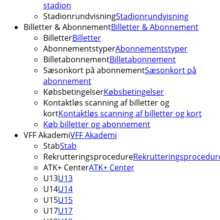
stadion
Stadionrundvisning
Stadionrundvisning
Billetter & Abonnement
Billetter & Abonnement
Billetter
Billetter
Abonnementstyper
Abonnementstyper
Billetabonnement
Billetabonnement
Sæsonkort på abonnement
Sæsonkort på
abonnement
Købsbetingelser
Købsbetingelser
Kontaktløs scanning af billetter og
kort
Kontaktløs scanning af billetter og kort
Køb billetter og abonnement
VFF Akademi
VFF Akademi
Stab
Stab
Rekrutteringsprocedure
Rekrutteringsprocedur
ATK+ Center
ATK+ Center
U13
U13
U14
U14
U15
U15
U17
U17