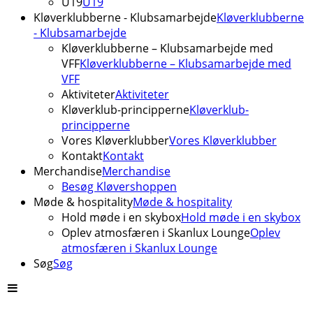
U19
U19
Kløverklubberne - Klubsamarbejde
Kløverklubberne
- Klubsamarbejde
Kløverklubberne – Klubsamarbejde med
VFF
Kløverklubberne – Klubsamarbejde med
VFF
Aktiviteter
Aktiviteter
Kløverklub-principperne
Kløverklub-
principperne
Vores Kløverklubber
Vores Kløverklubber
Kontakt
Kontakt
Merchandise
Merchandise
Besøg Kløvershoppen
Møde & hospitality
Møde & hospitality
Hold møde i en skybox
Hold møde i en skybox
Oplev atmosfæren i Skanlux Lounge
Oplev
atmosfæren i Skanlux Lounge
Søg
Søg