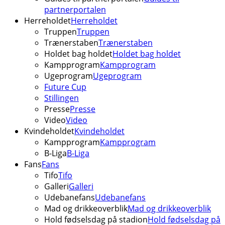
partnerportalen
Herreholdet
Herreholdet
Truppen
Truppen
Trænerstaben
Trænerstaben
Holdet bag holdet
Holdet bag holdet
Kampprogram
Kampprogram
Ugeprogram
Ugeprogram
Future Cup
Stillingen
Presse
Presse
Video
Video
Kvindeholdet
Kvindeholdet
Kampprogram
Kampprogram
B-Liga
B-Liga
Fans
Fans
Tifo
Tifo
Galleri
Galleri
Udebanefans
Udebanefans
Mad og drikkeoverblik
Mad og drikkeoverblik
Hold fødselsdag på stadion
Hold fødselsdag på