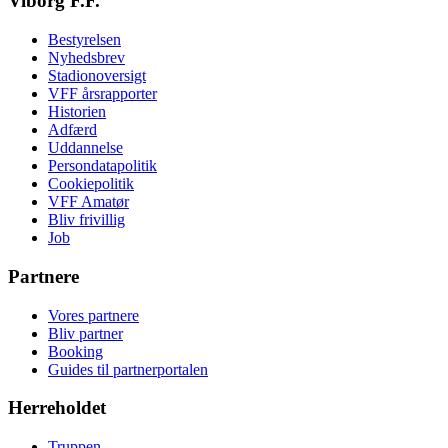
Viborg F.F.
Bestyrelsen
Nyhedsbrev
Stadionoversigt
VFF årsrapporter
Historien
Adfærd
Uddannelse
Persondatapolitik
Cookiepolitik
VFF Amatør
Bliv frivillig
Job
Partnere
Vores partnere
Bliv partner
Booking
Guides til partnerportalen
Herreholdet
Truppen