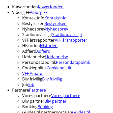
Kløverfonden
Kløverfonden
Viborg FF
Viborg FF
Kontaktinfo
Kontaktinfo
Bestyrelsen
Bestyrelsen
Nyhedsbrev
Nyhedsbrev
Stadionoversigt
Stadionoversigt
VFF årsrapporter
VFF årsrapporter
Historien
Historien
Adfærd
Adfærd
Uddannelse
Uddannelse
Persondatapolitik
Persondatapolitik
Cookiepolitik
Cookiepolitik
VFF Amatør
Bliv frivillig
Bliv frivillig
Job
Job
Partnere
Partnere
Vores partnere
Vores partnere
Bliv partner
Bliv partner
Booking
Booking
Guides til partnerportalen
Guides til