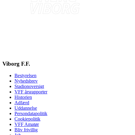
Viborg F.F.
Bestyrelsen
Nyhedsbrev
Stadionoversigt
VFF årsrapporter
Historien
Adfærd
Uddannelse
Persondatapolitik
Cookiepolitik
VFF Amatør
Bliv frivillig