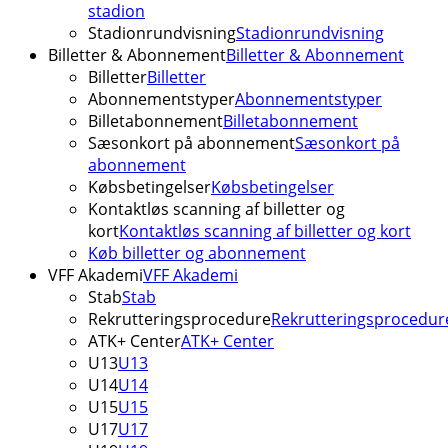
stadion
Stadionrundvisning
Stadionrundvisning
Billetter & Abonnement
Billetter & Abonnement
Billetter
Billetter
Abonnementstyper
Abonnementstyper
Billetabonnement
Billetabonnement
Sæsonkort på abonnement
Sæsonkort på
abonnement
Købsbetingelser
Købsbetingelser
Kontaktløs scanning af billetter og
kort
Kontaktløs scanning af billetter og kort
Køb billetter og abonnement
VFF Akademi
VFF Akademi
Stab
Stab
Rekrutteringsprocedure
Rekrutteringsprocedur
ATK+ Center
ATK+ Center
U13
U13
U14
U14
U15
U15
U17
U17