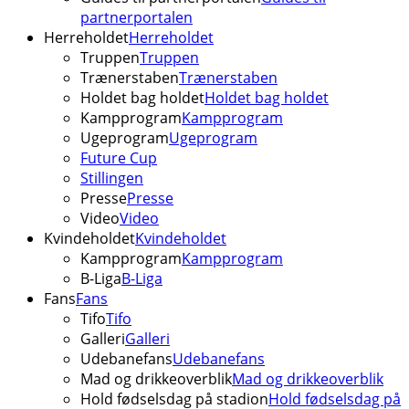
partnerportalen
Herreholdet
Herreholdet
Truppen
Truppen
Trænerstaben
Trænerstaben
Holdet bag holdet
Holdet bag holdet
Kampprogram
Kampprogram
Ugeprogram
Ugeprogram
Future Cup
Stillingen
Presse
Presse
Video
Video
Kvindeholdet
Kvindeholdet
Kampprogram
Kampprogram
B-Liga
B-Liga
Fans
Fans
Tifo
Tifo
Galleri
Galleri
Udebanefans
Udebanefans
Mad og drikkeoverblik
Mad og drikkeoverblik
Hold fødselsdag på stadion
Hold fødselsdag på