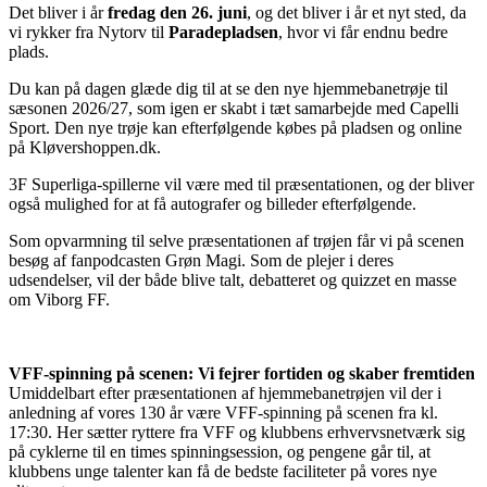
Det bliver i år
fredag den 26. juni
, og det bliver i år et nyt sted, da
vi rykker fra Nytorv til
Paradepladsen
, hvor vi får endnu bedre
plads.
Du kan på dagen glæde dig til at se den nye hjemmebanetrøje til
sæsonen 2026/27, som igen er skabt i tæt samarbejde med Capelli
Sport. Den nye trøje kan efterfølgende købes på pladsen og online
på Kløvershoppen.dk.
3F Superliga-spillerne vil være med til præsentationen, og der bliver
også mulighed for at få autografer og billeder efterfølgende.
Som opvarmning til selve præsentationen af trøjen får vi på scenen
besøg af fanpodcasten Grøn Magi. Som de plejer i deres
udsendelser, vil der både blive talt, debatteret og quizzet en masse
om Viborg FF.
VFF-spinning på scenen: Vi fejrer fortiden og skaber fremtiden
Umiddelbart efter præsentationen af hjemmebanetrøjen vil der i
anledning af vores 130 år være VFF-spinning på scenen fra kl.
17:30. Her sætter ryttere fra VFF og klubbens erhvervsnetværk sig
på cyklerne til en times spinningsession, og pengene går til, at
klubbens unge talenter kan få de bedste faciliteter på vores nye