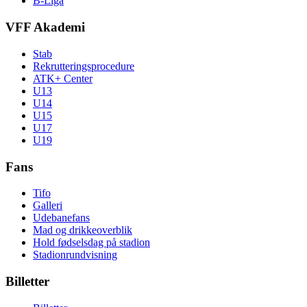
B-Liga
VFF Akademi
Stab
Rekrutteringsprocedure
ATK+ Center
U13
U14
U15
U17
U19
Fans
Tifo
Galleri
Udebanefans
Mad og drikkeoverblik
Hold fødselsdag på stadion
Stadionrundvisning
Billetter