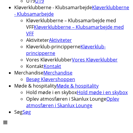
U19
U19
Kløverklubberne - Klubsamarbejde
Kløverklubberne
- Klubsamarbejde
Kløverklubberne – Klubsamarbejde med
VFF
Kløverklubberne – Klubsamarbejde med
VFF
Aktiviteter
Aktiviteter
Kløverklub-principperne
Kløverklub-
principperne
Vores Kløverklubber
Vores Kløverklubber
Kontakt
Kontakt
Merchandise
Merchandise
Besøg Kløvershoppen
Møde & hospitality
Møde & hospitality
Hold møde i en skybox
Hold møde i en skybox
Oplev atmosfæren i Skanlux Lounge
Oplev
atmosfæren i Skanlux Lounge
Søg
Søg