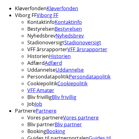
Kløverfonden
Kløverfonden
Viborg FF
Viborg FF
Kontaktinfo
Kontaktinfo
Bestyrelsen
Bestyrelsen
Nyhedsbrev
Nyhedsbrev
Stadionoversigt
Stadionoversigt
VFF årsrapporter
VFF årsrapporter
Historien
Historien
Adfærd
Adfærd
Uddannelse
Uddannelse
Persondatapolitik
Persondatapolitik
Cookiepolitik
Cookiepolitik
VFF Amatør
Bliv frivillig
Bliv frivillig
Job
Job
Partnere
Partnere
Vores partnere
Vores partnere
Bliv partner
Bliv partner
Booking
Booking
Guides til partnerportalen
Guides til