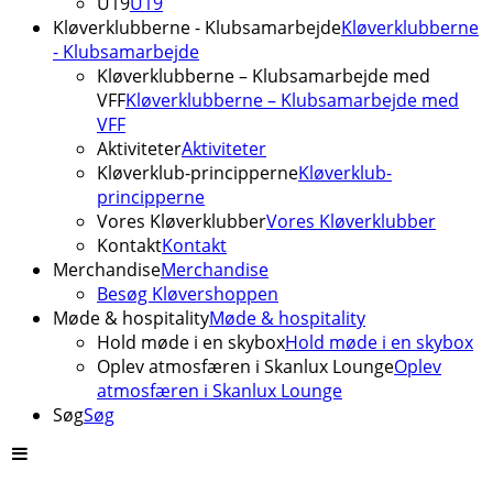
U19
U19
Kløverklubberne - Klubsamarbejde
Kløverklubberne
- Klubsamarbejde
Kløverklubberne – Klubsamarbejde med
VFF
Kløverklubberne – Klubsamarbejde med
VFF
Aktiviteter
Aktiviteter
Kløverklub-principperne
Kløverklub-
principperne
Vores Kløverklubber
Vores Kløverklubber
Kontakt
Kontakt
Merchandise
Merchandise
Besøg Kløvershoppen
Møde & hospitality
Møde & hospitality
Hold møde i en skybox
Hold møde i en skybox
Oplev atmosfæren i Skanlux Lounge
Oplev
atmosfæren i Skanlux Lounge
Søg
Søg