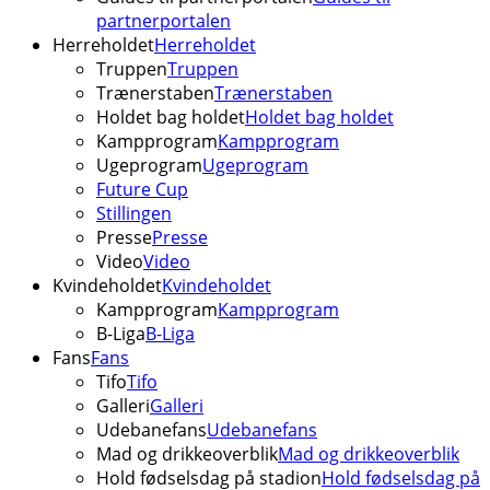
partnerportalen
Herreholdet
Herreholdet
Truppen
Truppen
Trænerstaben
Trænerstaben
Holdet bag holdet
Holdet bag holdet
Kampprogram
Kampprogram
Ugeprogram
Ugeprogram
Future Cup
Stillingen
Presse
Presse
Video
Video
Kvindeholdet
Kvindeholdet
Kampprogram
Kampprogram
B-Liga
B-Liga
Fans
Fans
Tifo
Tifo
Galleri
Galleri
Udebanefans
Udebanefans
Mad og drikkeoverblik
Mad og drikkeoverblik
Hold fødselsdag på stadion
Hold fødselsdag på