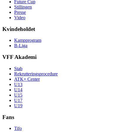
Future Cup
Stillingen
Presse
Video
Kvindeholdet
Kampprogram
B-Liga
VFF Akademi
Stab
Rekrutteringsprocedure
ATK+ Center
U13
U14
U15
U17
U19
Fans
Tifo