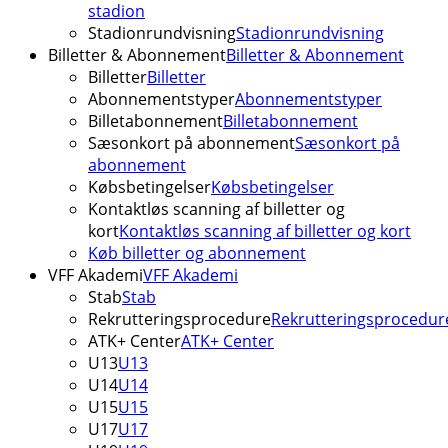
stadion
Stadionrundvisning
Stadionrundvisning
Billetter & Abonnement
Billetter & Abonnement
Billetter
Billetter
Abonnementstyper
Abonnementstyper
Billetabonnement
Billetabonnement
Sæsonkort på abonnement
Sæsonkort på
abonnement
Købsbetingelser
Købsbetingelser
Kontaktløs scanning af billetter og
kort
Kontaktløs scanning af billetter og kort
Køb billetter og abonnement
VFF Akademi
VFF Akademi
Stab
Stab
Rekrutteringsprocedure
Rekrutteringsprocedur
ATK+ Center
ATK+ Center
U13
U13
U14
U14
U15
U15
U17
U17