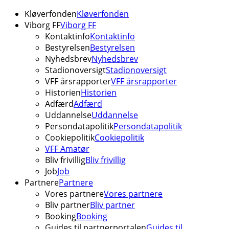
Kløverfonden
Kløverfonden
Viborg FF
Viborg FF
Kontaktinfo
Kontaktinfo
Bestyrelsen
Bestyrelsen
Nyhedsbrev
Nyhedsbrev
Stadionoversigt
Stadionoversigt
VFF årsrapporter
VFF årsrapporter
Historien
Historien
Adfærd
Adfærd
Uddannelse
Uddannelse
Persondatapolitik
Persondatapolitik
Cookiepolitik
Cookiepolitik
VFF Amatør
Bliv frivillig
Bliv frivillig
Job
Job
Partnere
Partnere
Vores partnere
Vores partnere
Bliv partner
Bliv partner
Booking
Booking
Guides til partnerportalen
Guides til