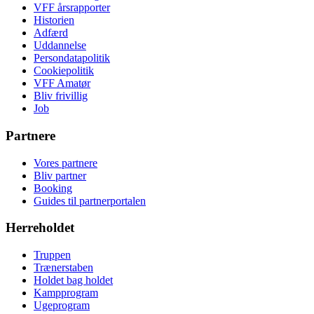
VFF årsrapporter
Historien
Adfærd
Uddannelse
Persondatapolitik
Cookiepolitik
VFF Amatør
Bliv frivillig
Job
Partnere
Vores partnere
Bliv partner
Booking
Guides til partnerportalen
Herreholdet
Truppen
Trænerstaben
Holdet bag holdet
Kampprogram
Ugeprogram