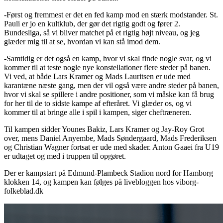
-Først og fremmest er det en fed kamp mod en stærk modstander. St.
Pauli er jo en kultklub, der gør det rigtig godt og fører 2.
Bundesliga, så vi bliver matchet på et rigtig højt niveau, og jeg
glæder mig til at se, hvordan vi kan stå imod dem.
-Samtidig er det også en kamp, hvor vi skal finde nogle svar, og vi
kommer til at teste nogle nye konstellationer flere steder på banen.
Vi ved, at både Lars Kramer og Mads Lauritsen er ude med
karantæne næste gang, men der vil også være andre steder på banen,
hvor vi skal se spillere i andre positioner, som vi måske kan få brug
for her til de to sidste kampe af efteråret. Vi glæder os, og vi
kommer til at bringe alle i spil i kampen, siger cheftræneren.
Til kampen sidder Younes Bakiz, Lars Kramer og Jay-Roy Grot
over, mens Daniel Anyembe, Mads Søndergaard, Mads Frederiksen
og Christian Wagner fortsat er ude med skader. Anton Gaaei fra U19
er udtaget og med i truppen til opgøret.
Der er kampstart på Edmund-Plambeck Stadion nord for Hamborg
klokken 14, og kampen kan følges på livebloggen hos viborg-
folkeblad.dk