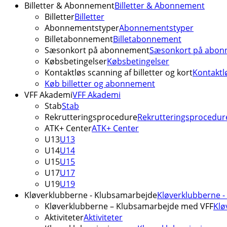
Billetter & Abonnement
Billetter & Abonnement
Billetter
Billetter
Abonnementstyper
Abonnementstyper
Billetabonnement
Billetabonnement
Sæsonkort på abonnement
Sæsonkort på abon
Købsbetingelser
Købsbetingelser
Kontaktløs scanning af billetter og kort
Kontaktlø
Køb billetter og abonnement
VFF Akademi
VFF Akademi
Stab
Stab
Rekrutteringsprocedure
Rekrutteringsprocedur
ATK+ Center
ATK+ Center
U13
U13
U14
U14
U15
U15
U17
U17
U19
U19
Kløverklubberne - Klubsamarbejde
Kløverklubberne 
Kløverklubberne – Klubsamarbejde med VFF
Klø
Aktiviteter
Aktiviteter