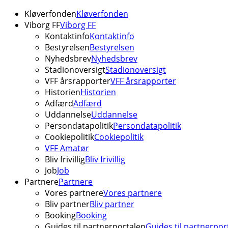
Kløverfonden
Kløverfonden
Viborg FF
Viborg FF
Kontaktinfo
Kontaktinfo
Bestyrelsen
Bestyrelsen
Nyhedsbrev
Nyhedsbrev
Stadionoversigt
Stadionoversigt
VFF årsrapporter
VFF årsrapporter
Historien
Historien
Adfærd
Adfærd
Uddannelse
Uddannelse
Persondatapolitik
Persondatapolitik
Cookiepolitik
Cookiepolitik
VFF Amatør
Bliv frivillig
Bliv frivillig
Job
Job
Partnere
Partnere
Vores partnere
Vores partnere
Bliv partner
Bliv partner
Booking
Booking
Guides til partnerportalen
Guides til partnerpor