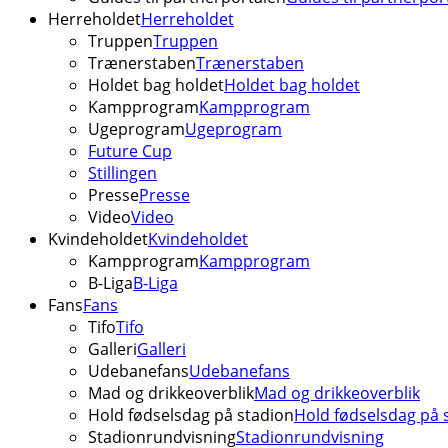
Herreholdet
Herreholdet
Truppen
Truppen
Trænerstaben
Trænerstaben
Holdet bag holdet
Holdet bag holdet
Kampprogram
Kampprogram
Ugeprogram
Ugeprogram
Future Cup
Stillingen
Presse
Presse
Video
Video
Kvindeholdet
Kvindeholdet
Kampprogram
Kampprogram
B-Liga
B-Liga
Fans
Fans
Tifo
Tifo
Galleri
Galleri
Udebanefans
Udebanefans
Mad og drikkeoverblik
Mad og drikkeoverblik
Hold fødselsdag på stadion
Hold fødselsdag på 
Stadionrundvisning
Stadionrundvisning