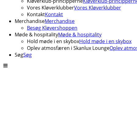
Kløverklub-principperne
Kløverklub-princippern
Vores Kløverklubber
Vores Kløverklubber
Kontakt
Kontakt
Merchandise
Merchandise
Besøg Kløvershoppen
Møde & hospitality
Møde & hospitality
Hold møde i en skybox
Hold møde i en skybox
Oplev atmosfæren i Skanlux Lounge
Oplev atmos
Søg
Søg