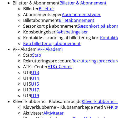
Billetter & Abonnement
Billetter & Abonnement
Billetter
Billetter
Abonnementstyper
Abonnementstyper
Billetabonnement
Billetabonnement
Sæsonkort på abonnement
Sæsonkort på abon
Købsbetingelser
Købsbetingelser
Kontaktløs scanning af billetter og kort
Kontaktlø
Køb billetter og abonnement
VFF Akademi
VFF Akademi
Stab
Stab
Rekrutteringsprocedure
Rekrutteringsprocedur
ATK+ Center
ATK+ Center
U13
U13
U14
U14
U15
U15
U17
U17
U19
U19
Kløverklubberne - Klubsamarbejde
Kløverklubberne 
Kløverklubberne – Klubsamarbejde med VFF
Klø
Aktiviteter
Aktiviteter