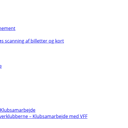
nement
s scanning af billetter og kort
e
- Klubsamarbejde
verklubberne – Klubsamarbejde med VFF