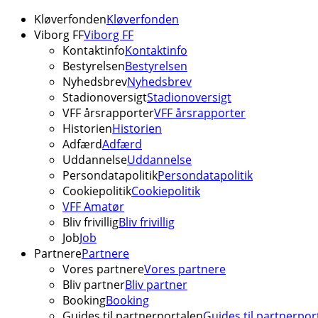
Kløverfonden
Kløverfonden
Viborg FF
Viborg FF
Kontaktinfo
Kontaktinfo
Bestyrelsen
Bestyrelsen
Nyhedsbrev
Nyhedsbrev
Stadionoversigt
Stadionoversigt
VFF årsrapporter
VFF årsrapporter
Historien
Historien
Adfærd
Adfærd
Uddannelse
Uddannelse
Persondatapolitik
Persondatapolitik
Cookiepolitik
Cookiepolitik
VFF Amatør
Bliv frivillig
Bliv frivillig
Job
Job
Partnere
Partnere
Vores partnere
Vores partnere
Bliv partner
Bliv partner
Booking
Booking
Guides til partnerportalen
Guides til partnerpor