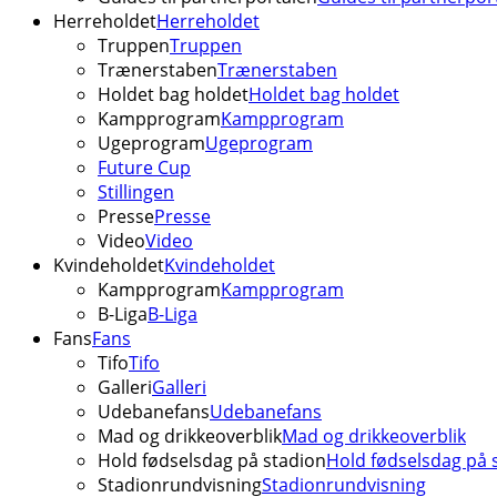
Herreholdet
Herreholdet
Truppen
Truppen
Trænerstaben
Trænerstaben
Holdet bag holdet
Holdet bag holdet
Kampprogram
Kampprogram
Ugeprogram
Ugeprogram
Future Cup
Stillingen
Presse
Presse
Video
Video
Kvindeholdet
Kvindeholdet
Kampprogram
Kampprogram
B-Liga
B-Liga
Fans
Fans
Tifo
Tifo
Galleri
Galleri
Udebanefans
Udebanefans
Mad og drikkeoverblik
Mad og drikkeoverblik
Hold fødselsdag på stadion
Hold fødselsdag på 
Stadionrundvisning
Stadionrundvisning