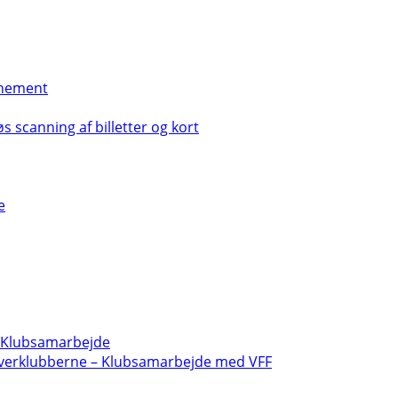
nement
s scanning af billetter og kort
e
- Klubsamarbejde
verklubberne – Klubsamarbejde med VFF