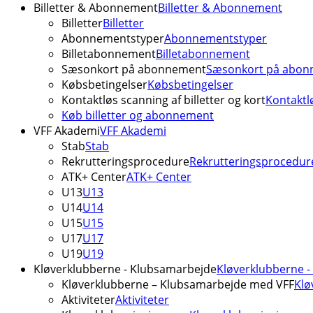
Billetter & Abonnement
Billetter & Abonnement
Billetter
Billetter
Abonnementstyper
Abonnementstyper
Billetabonnement
Billetabonnement
Sæsonkort på abonnement
Sæsonkort på abon
Købsbetingelser
Købsbetingelser
Kontaktløs scanning af billetter og kort
Kontaktlø
Køb billetter og abonnement
VFF Akademi
VFF Akademi
Stab
Stab
Rekrutteringsprocedure
Rekrutteringsprocedur
ATK+ Center
ATK+ Center
U13
U13
U14
U14
U15
U15
U17
U17
U19
U19
Kløverklubberne - Klubsamarbejde
Kløverklubberne 
Kløverklubberne – Klubsamarbejde med VFF
Klø
Aktiviteter
Aktiviteter