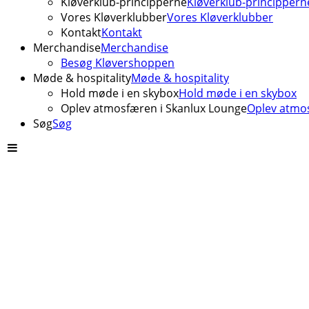
Kløverklub-principperne
Kløverklub-princippern
Vores Kløverklubber
Vores Kløverklubber
Kontakt
Kontakt
Merchandise
Merchandise
Besøg Kløvershoppen
Møde & hospitality
Møde & hospitality
Hold møde i en skybox
Hold møde i en skybox
Oplev atmosfæren i Skanlux Lounge
Oplev atmos
Søg
Søg