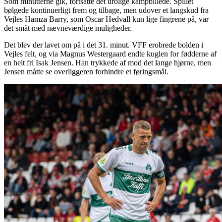
Som minutterne gik, fortsatte det urolige kampbillede. Spillet
bølgede kontinuerligt frem og tilbage, men udover et langskud fra
Vejles Hamza Barry, som Oscar Hedvall kun lige fingrene på, var
det småt med nævneværdige muligheder.
Det blev der lavet om på i det 31. minut. VFF erobrede bolden i
Vejles felt, og via Magnus Westergaard endte kuglen for fødderne af
en helt fri Isak Jensen. Han trykkede af mod det lange hjørne, men
Jensen måtte se overliggeren forhindre et føringsmål.