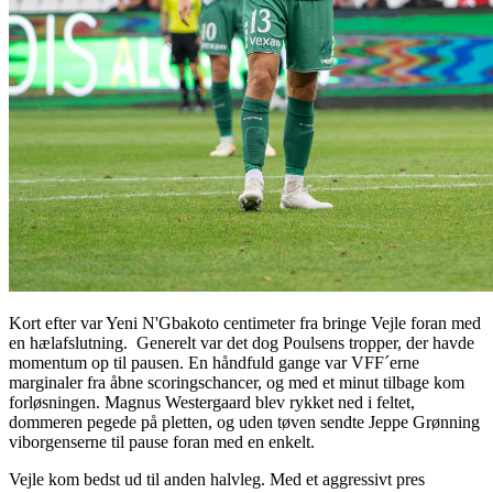
Kort efter var Yeni N'Gbakoto centimeter fra bringe Vejle foran med
en hælafslutning. Generelt var det dog Poulsens tropper, der havde
momentum op til pausen. En håndfuld gange var VFF´erne
marginaler fra åbne scoringschancer, og med et minut tilbage kom
forløsningen. Magnus Westergaard blev rykket ned i feltet,
dommeren pegede på pletten, og uden tøven sendte Jeppe Grønning
viborgenserne til pause foran med en enkelt.
Vejle kom bedst ud til anden halvleg. Med et aggressivt pres