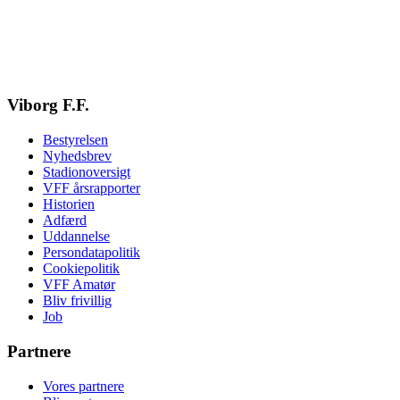
Viborg F.F.
Bestyrelsen
Nyhedsbrev
Stadionoversigt
VFF årsrapporter
Historien
Adfærd
Uddannelse
Persondatapolitik
Cookiepolitik
VFF Amatør
Bliv frivillig
Job
Partnere
Vores partnere