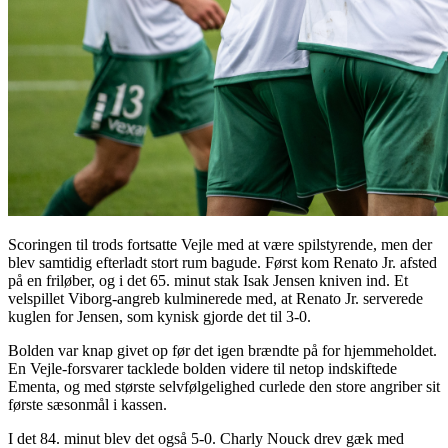
Scoringen til trods fortsatte Vejle med at være spilstyrende, men der
blev samtidig efterladt stort rum bagude. Først kom Renato Jr. afsted
på en friløber, og i det 65. minut stak Isak Jensen kniven ind. Et
velspillet Viborg-angreb kulminerede med, at Renato Jr. serverede
kuglen for Jensen, som kynisk gjorde det til 3-0.
Bolden var knap givet op før det igen brændte på for hjemmeholdet.
En Vejle-forsvarer tacklede bolden videre til netop indskiftede
Ementa, og med største selvfølgelighed curlede den store angriber sit
første sæsonmål i kassen.
I det 84. minut blev det også 5-0. Charly Nouck drev gæk med