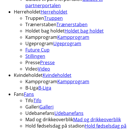
partnerportalen
Herreholdet
Herreholdet
Truppen
Truppen
Trænerstaben
Trænerstaben
Holdet bag holdet
Holdet bag holdet
Kampprogram
Kampprogram
Ugeprogram
Ugeprogram
Future Cup
Stillingen
Presse
Presse
Video
Video
Kvindeholdet
Kvindeholdet
Kampprogram
Kampprogram
B-Liga
B-Liga
Fans
Fans
Tifo
Tifo
Galleri
Galleri
Udebanefans
Udebanefans
Mad og drikkeoverblik
Mad og drikkeoverblik
Hold fødselsdag på stadion
Hold fødselsdag på