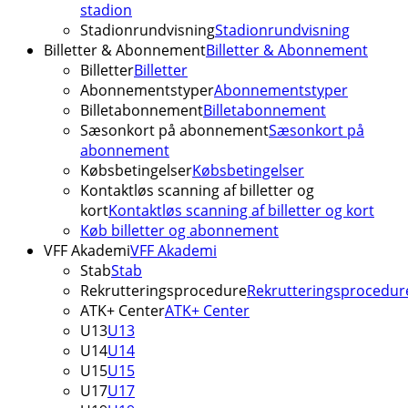
stadion
Stadionrundvisning
Stadionrundvisning
Billetter & Abonnement
Billetter & Abonnement
Billetter
Billetter
Abonnementstyper
Abonnementstyper
Billetabonnement
Billetabonnement
Sæsonkort på abonnement
Sæsonkort på
abonnement
Købsbetingelser
Købsbetingelser
Kontaktløs scanning af billetter og
kort
Kontaktløs scanning af billetter og kort
Køb billetter og abonnement
VFF Akademi
VFF Akademi
Stab
Stab
Rekrutteringsprocedure
Rekrutteringsprocedur
ATK+ Center
ATK+ Center
U13
U13
U14
U14
U15
U15
U17
U17