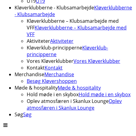
U19
U19
Kløverklubberne - Klubsamarbejde
Kløverklubberne
- Klubsamarbejde
Kløverklubberne – Klubsamarbejde med
VFF
Kløverklubberne – Klubsamarbejde med
VFF
Aktiviteter
Aktiviteter
Kløverklub-principperne
Kløverklub-
principperne
Vores Kløverklubber
Vores Kløverklubber
Kontakt
Kontakt
Merchandise
Merchandise
Besøg Kløvershoppen
Møde & hospitality
Møde & hospitality
Hold møde i en skybox
Hold møde i en skybox
Oplev atmosfæren i Skanlux Lounge
Oplev
atmosfæren i Skanlux Lounge
Søg
Søg