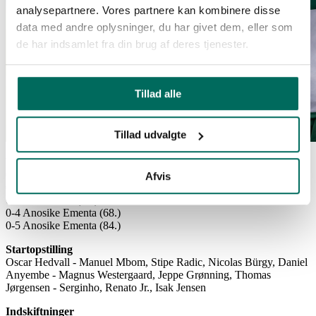
analysepartnere. Vores partnere kan kombinere disse
data med andre oplysninger, du har givet dem, eller som
de har indsamlet fra din brug af deres tjenester.
Tillad alle
Tillad udvalgte
Vejle BK-Viborg FF 0-5
0-1 Jeppe Grønning (str, 44.)
Afvis
0-2 Serginho (55.)
0-3 Isak Jensen (65.)
0-4 Anosike Ementa (68.)
0-5 Anosike Ementa (84.)
Startopstilling
Oscar Hedvall - Manuel Mbom, Stipe Radic, Nicolas Bürgy, Daniel
Anyembe - Magnus Westergaard, Jeppe Grønning, Thomas
Jørgensen - Serginho, Renato Jr., Isak Jensen
Indskiftninger