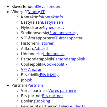
Kløverfonden
Kløverfonden
Viborg FF
Viborg FF
Kontaktinfo
Kontaktinfo
Bestyrelsen
Bestyrelsen
Nyhedsbrev
Nyhedsbrev
Stadionoversigt
Stadionoversigt
VFF årsrapporter
VFF årsrapporter
Historien
Historien
Adfærd
Adfærd
Uddannelse
Uddannelse
Persondatapolitik
Persondatapolitik
Cookiepolitik
Cookiepolitik
VFF Amatør
Bliv frivillig
Bliv frivillig
Job
Job
Partnere
Partnere
Vores partnere
Vores partnere
Bliv partner
Bliv partner
Booking
Booking
Guides til partnerportalen
Guides til