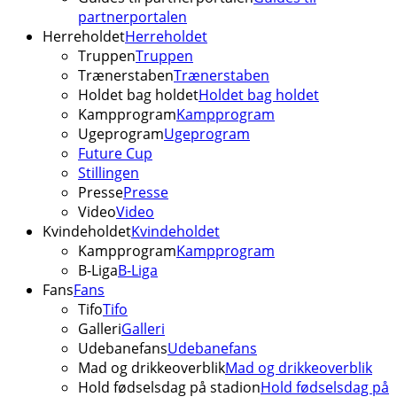
partnerportalen
Herreholdet
Herreholdet
Truppen
Truppen
Trænerstaben
Trænerstaben
Holdet bag holdet
Holdet bag holdet
Kampprogram
Kampprogram
Ugeprogram
Ugeprogram
Future Cup
Stillingen
Presse
Presse
Video
Video
Kvindeholdet
Kvindeholdet
Kampprogram
Kampprogram
B-Liga
B-Liga
Fans
Fans
Tifo
Tifo
Galleri
Galleri
Udebanefans
Udebanefans
Mad og drikkeoverblik
Mad og drikkeoverblik
Hold fødselsdag på stadion
Hold fødselsdag på