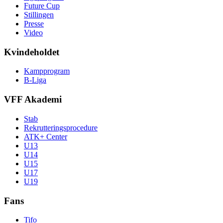
Future Cup
Stillingen
Presse
Video
Kvindeholdet
Kampprogram
B-Liga
VFF Akademi
Stab
Rekrutteringsprocedure
ATK+ Center
U13
U14
U15
U17
U19
Fans
Tifo