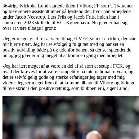
36-årige Nickolai Lund startede tiden i Viborg FF som U15-træner
og blev senere assistenttræner på førsteholdet, hvor han arbejdede
under Jacob Neestrup, Lars Friis og Jacob Friis, inden han i
sommeren 2023 skiftede til F.C. København. Nu glæder han sig
over at være tilbage i grønt:
-Jeg er meget glad for at være tilbage i VFF, som er en klub, der står
mit hjerte nært. Jeg har selvfølgelig fulgt tæt med og har set en
positiv udvikling både på og udenfor banen, så det ser spændende
ud og jeg glæder mig meget til at komme i gang med arbejdet.
-Jeg har lært meget af at være en del af så stort et setup i FCK, og
hvad der kræves for at være kompetitiv på internationalt niveau, og
det er selvfølgelig gode og stærke erfaringer jeg tager med mig
videre. Jeg ser meget frem til at komme tilbage til Viborg og bidrage
til nye skridt i den positive retning, som klubben er i, siger Lund.