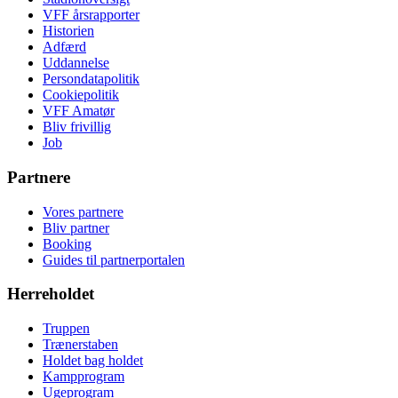
VFF årsrapporter
Historien
Adfærd
Uddannelse
Persondatapolitik
Cookiepolitik
VFF Amatør
Bliv frivillig
Job
Partnere
Vores partnere
Bliv partner
Booking
Guides til partnerportalen
Herreholdet
Truppen
Trænerstaben
Holdet bag holdet
Kampprogram
Ugeprogram