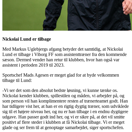
Nickolai Lund er tilbage
Med Markus Uglebjergs afgang betyder det samtidig, at Nickolai
Lund er tilbage i Viborg FF som assistenttræner fra den kommende
sæson. Dermed vender han retur til klubben, hvor han også var
assistent i perioden 2019 til 2023.
Sportschef Mads Agesen er meget glad for at byde velkommen
tilbage til Lund:
-Vi ser det som den absolut bedste løsning, vi kunne tænke os.
Nickolai kender klubben, spillestilen og måden, vi arbejder på, og
som person vil han komplimentere resten af trænerteamet godt. Han
har tidligere vist her, at han er en rigtig dygtig træner, som udviklede
sig til et højere niveau her, og nu er han tilbage i en endnu dygtigere
udgave. Han passer godt ind her, og vi er sikre på, at det vil smitte
positivt af flere steder i klubben at få Nickolai tilbage. Vi er meget
glade og ser frem til at genoptage samarbejdet, siger sportschefen.