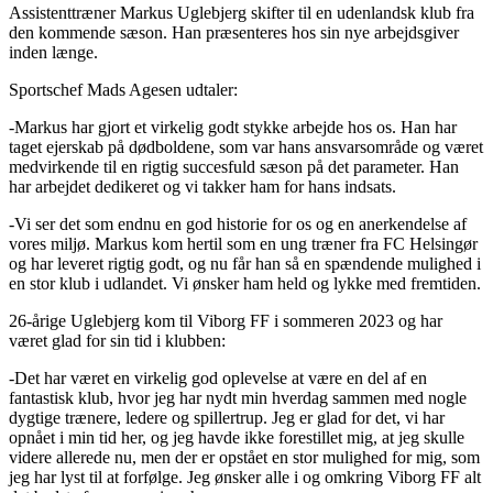
Assistenttræner Markus Uglebjerg skifter til en udenlandsk klub fra
den kommende sæson. Han præsenteres hos sin nye arbejdsgiver
inden længe.
Sportschef Mads Agesen udtaler:
-Markus har gjort et virkelig godt stykke arbejde hos os. Han har
taget ejerskab på dødboldene, som var hans ansvarsområde og været
medvirkende til en rigtig succesfuld sæson på det parameter. Han
har arbejdet dedikeret og vi takker ham for hans indsats.
-Vi ser det som endnu en god historie for os og en anerkendelse af
vores miljø. Markus kom hertil som en ung træner fra FC Helsingør
og har leveret rigtig godt, og nu får han så en spændende mulighed i
en stor klub i udlandet. Vi ønsker ham held og lykke med fremtiden.
26-årige Uglebjerg kom til Viborg FF i sommeren 2023 og har
været glad for sin tid i klubben:
-Det har været en virkelig god oplevelse at være en del af en
fantastisk klub, hvor jeg har nydt min hverdag sammen med nogle
dygtige trænere, ledere og spillertrup. Jeg er glad for det, vi har
opnået i min tid her, og jeg havde ikke forestillet mig, at jeg skulle
videre allerede nu, men der er opstået en stor mulighed for mig, som
jeg har lyst til at forfølge. Jeg ønsker alle i og omkring Viborg FF alt