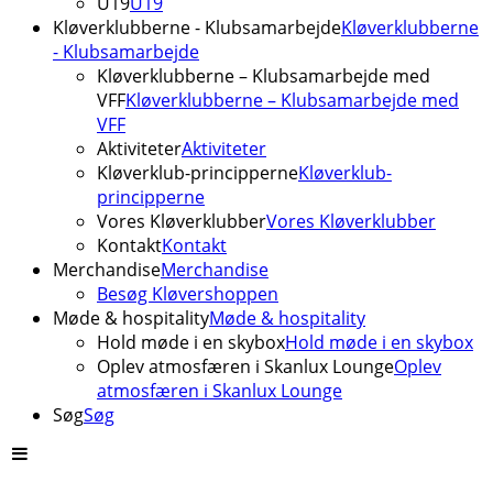
U19
U19
Kløverklubberne - Klubsamarbejde
Kløverklubberne
- Klubsamarbejde
Kløverklubberne – Klubsamarbejde med
VFF
Kløverklubberne – Klubsamarbejde med
VFF
Aktiviteter
Aktiviteter
Kløverklub-principperne
Kløverklub-
principperne
Vores Kløverklubber
Vores Kløverklubber
Kontakt
Kontakt
Merchandise
Merchandise
Besøg Kløvershoppen
Møde & hospitality
Møde & hospitality
Hold møde i en skybox
Hold møde i en skybox
Oplev atmosfæren i Skanlux Lounge
Oplev
atmosfæren i Skanlux Lounge
Søg
Søg