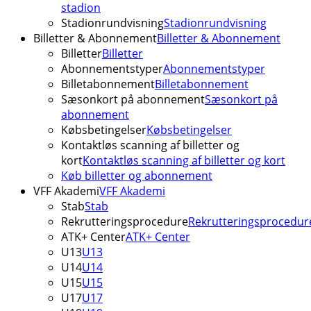
stadion
Stadionrundvisning
Stadionrundvisning
Billetter & Abonnement
Billetter & Abonnement
Billetter
Billetter
Abonnementstyper
Abonnementstyper
Billetabonnement
Billetabonnement
Sæsonkort på abonnement
Sæsonkort på
abonnement
Købsbetingelser
Købsbetingelser
Kontaktløs scanning af billetter og
kort
Kontaktløs scanning af billetter og kort
Køb billetter og abonnement
VFF Akademi
VFF Akademi
Stab
Stab
Rekrutteringsprocedure
Rekrutteringsprocedur
ATK+ Center
ATK+ Center
U13
U13
U14
U14
U15
U15
U17
U17