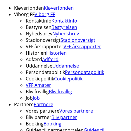
Kløverfonden
Kløverfonden
Viborg FF
Viborg FF
Kontaktinfo
Kontaktinfo
Bestyrelsen
Bestyrelsen
Nyhedsbrev
Nyhedsbrev
Stadionoversigt
Stadionoversigt
VFF årsrapporter
VFF årsrapporter
Historien
Historien
Adfærd
Adfærd
Uddannelse
Uddannelse
Persondatapolitik
Persondatapolitik
Cookiepolitik
Cookiepolitik
VFF Amatør
Bliv frivillig
Bliv frivillig
Job
Job
Partnere
Partnere
Vores partnere
Vores partnere
Bliv partner
Bliv partner
Booking
Booking
Guides til partnerportalen
Guides til