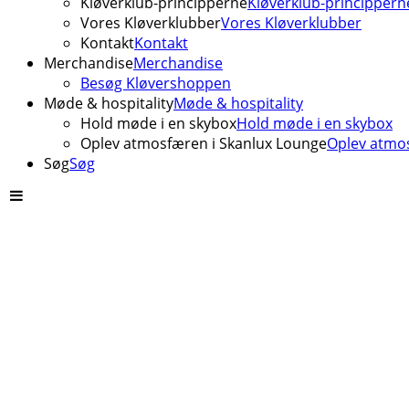
Kløverklub-principperne
Kløverklub-princippern
Vores Kløverklubber
Vores Kløverklubber
Kontakt
Kontakt
Merchandise
Merchandise
Besøg Kløvershoppen
Møde & hospitality
Møde & hospitality
Hold møde i en skybox
Hold møde i en skybox
Oplev atmosfæren i Skanlux Lounge
Oplev atmos
Søg
Søg