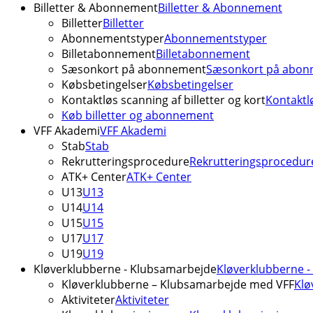
Billetter & Abonnement
Billetter & Abonnement
Billetter
Billetter
Abonnementstyper
Abonnementstyper
Billetabonnement
Billetabonnement
Sæsonkort på abonnement
Sæsonkort på abon
Købsbetingelser
Købsbetingelser
Kontaktløs scanning af billetter og kort
Kontaktlø
Køb billetter og abonnement
VFF Akademi
VFF Akademi
Stab
Stab
Rekrutteringsprocedure
Rekrutteringsprocedur
ATK+ Center
ATK+ Center
U13
U13
U14
U14
U15
U15
U17
U17
U19
U19
Kløverklubberne - Klubsamarbejde
Kløverklubberne 
Kløverklubberne – Klubsamarbejde med VFF
Klø
Aktiviteter
Aktiviteter