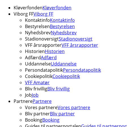
Kløverfonden
Kløverfonden
Viborg FF
Viborg FF
Kontaktinfo
Kontaktinfo
Bestyrelsen
Bestyrelsen
Nyhedsbrev
Nyhedsbrev
Stadionoversigt
Stadionoversigt
VFF årsrapporter
VFF årsrapporter
Historien
Historien
Adfærd
Adfærd
Uddannelse
Uddannelse
Persondatapolitik
Persondatapolitik
Cookiepolitik
Cookiepolitik
VFF Amatør
Bliv frivillig
Bliv frivillig
Job
Job
Partnere
Partnere
Vores partnere
Vores partnere
Bliv partner
Bliv partner
Booking
Booking
Guides til partnerportalen
Guides til partnerpor