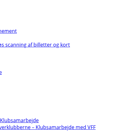
nement
s scanning af billetter og kort
e
- Klubsamarbejde
verklubberne – Klubsamarbejde med VFF