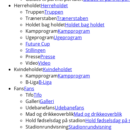
Herreholdet
Herreholdet
Truppen
Truppen
Trænerstaben
Trænerstaben
Holdet bag holdet
Holdet bag holdet
Kampprogram
Kampprogram
Ugeprogram
Ugeprogram
Future Cup
Stillingen
Presse
Presse
Video
Video
Kvindeholdet
Kvindeholdet
Kampprogram
Kampprogram
B-Liga
B-Liga
Fans
Fans
Tifo
Tifo
Galleri
Galleri
Udebanefans
Udebanefans
Mad og drikkeoverblik
Mad og drikkeoverblik
Hold fødselsdag på stadion
Hold fødselsdag på 
Stadionrundvisning
Stadionrundvisning