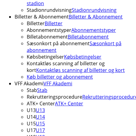
stadion
Stadionrundvisning
Stadionrundvisning
Billetter & Abonnement
Billetter & Abonnement
Billetter
Billetter
Abonnementstyper
Abonnementstyper
Billetabonnement
Billetabonnement
Sæsonkort på abonnement
Sæsonkort på
abonnement
Købsbetingelser
Købsbetingelser
Kontaktløs scanning af billetter og
kort
Kontaktløs scanning af billetter og kort
Køb billetter og abonnement
VFF Akademi
VFF Akademi
Stab
Stab
Rekrutteringsprocedure
Rekrutteringsprocedur
ATK+ Center
ATK+ Center
U13
U13
U14
U14
U15
U15
U17
U17