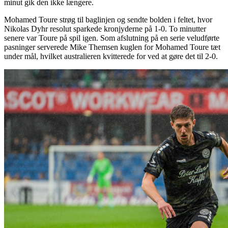
minut gik den ikke længere.
Mohamed Toure strøg til baglinjen og sendte bolden i feltet, hvor
Nikolas Dyhr resolut sparkede kronjyderne på 1-0. To minutter
senere var Toure på spil igen. Som afslutning på en serie veludførte
pasninger serverede Mike Themsen kuglen for Mohamed Toure tæt
under mål, hvilket australieren kvitterede for ved at gøre det til 2-0.