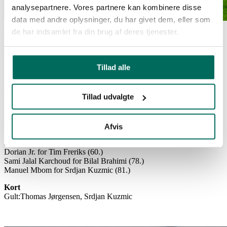
analysepartnere. Vores partnere kan kombinere disse
data med andre oplysninger, du har givet dem, eller som
de har indsamlet fra din brug af deres tjenester.
Randers FC-Viborg FF 2-1
1-0 Nikolas Dyhr (13.)
2-0 Mohamed Toure (15.)
2-1 Tim Freriks (26.)
Tillad alle
Startopstilling
Lucas Lund-Hjalte Bidstrup, Daniel Anyembe, Stipe Radic, Srdjan
Tillad udvalgte
Kuzmic-Thomas Jørgensen, Jeppe Grønning, Mees Hoedmakers-
Bilal Brahimi, Tim Freriks, Charly Nouck
Indskiftninger
Afvis
Yonis Njoh for Charly Nouck (46.)
Jakob Vester for Jeppe Grønning (60.)
Dorian Jr. for Tim Freriks (60.)
Sami Jalal Karchoud for Bilal Brahimi (78.)
Manuel Mbom for Srdjan Kuzmic (81.)
Kort
Gult:Thomas Jørgensen, Srdjan Kuzmic