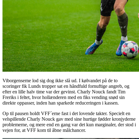
Viborgenserne lod sig dog ikke slå ud. I kølvandet på de to
scoringer fik Lunds tropper sat en håndfuld fornuftige angreb, og
efter en lille halv time var der gevinst. Charly Nouck fandt Tim
Freriks i feltet, hvor hollænderen med en fiks vending snød sin
direkte oppasser, inden han sparkede reduceringen i kassen.
Op til pausen holdt VFF´erne fast i det lovende takter. Specielt en
velspillende Charly Nouck gav med sine hurtige fødder kronjyderne
problemerne, og mere end en gang var det kun marginaler, der stod i
vejen for, at VFF kom til åbne målchancer.