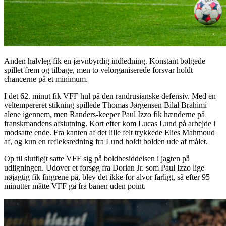
Anden halvleg fik en jævnbyrdig indledning. Konstant bølgede
spillet frem og tilbage, men to velorganiserede forsvar holdt
chancerne på et minimum.
I det 62. minut fik VFF hul på den randrusianske defensiv. Med en
veltempereret stikning spillede Thomas Jørgensen Bilal Brahimi
alene igennem, men Randers-keeper Paul Izzo fik hænderne på
franskmandens afslutning. Kort efter kom Lucas Lund på arbejde i
modsatte ende. Fra kanten af det lille felt trykkede Elies Mahmoud
af, og kun en refleksredning fra Lund holdt bolden ude af målet.
Op til slutfløjt satte VFF sig på boldbesiddelsen i jagten på
udligningen. Udover et forsøg fra Dorian Jr. som Paul Izzo lige
nøjagtig fik fingrene på, blev det ikke for alvor farligt, så efter 95
minutter måtte VFF gå fra banen uden point.