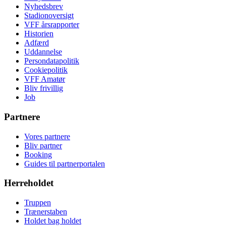
Nyhedsbrev
Stadionoversigt
VFF årsrapporter
Historien
Adfærd
Uddannelse
Persondatapolitik
Cookiepolitik
VFF Amatør
Bliv frivillig
Job
Partnere
Vores partnere
Bliv partner
Booking
Guides til partnerportalen
Herreholdet
Truppen
Trænerstaben
Holdet bag holdet