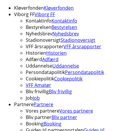
Kløverfonden
Kløverfonden
Viborg FF
Viborg FF
Kontaktinfo
Kontaktinfo
Bestyrelsen
Bestyrelsen
Nyhedsbrev
Nyhedsbrev
Stadionoversigt
Stadionoversigt
VFF årsrapporter
VFF årsrapporter
Historien
Historien
Adfærd
Adfærd
Uddannelse
Uddannelse
Persondatapolitik
Persondatapolitik
Cookiepolitik
Cookiepolitik
VFF Amatør
Bliv frivillig
Bliv frivillig
Job
Job
Partnere
Partnere
Vores partnere
Vores partnere
Bliv partner
Bliv partner
Booking
Booking
Guides til partnerportalen
Guides til