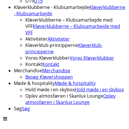
U19
U19
Kløverklubberne - Klubsamarbejde
Kløverklubberne
- Klubsamarbejde
Kløverklubberne – Klubsamarbejde med
VFF
Kløverklubberne – Klubsamarbejde med
VFF
Aktiviteter
Aktiviteter
Kløverklub-principperne
Kløverklub-
principperne
Vores Kløverklubber
Vores Kløverklubber
Kontakt
Kontakt
Merchandise
Merchandise
Besøg Kløvershoppen
Møde & hospitality
Møde & hospitality
Hold møde i en skybox
Hold møde i en skybox
Oplev atmosfæren i Skanlux Lounge
Oplev
atmosfæren i Skanlux Lounge
Søg
Søg