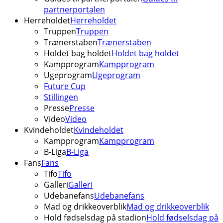
partnerportalen
Herreholdet
Herreholdet
Truppen
Truppen
Trænerstaben
Trænerstaben
Holdet bag holdet
Holdet bag holdet
Kampprogram
Kampprogram
Ugeprogram
Ugeprogram
Future Cup
Stillingen
Presse
Presse
Video
Video
Kvindeholdet
Kvindeholdet
Kampprogram
Kampprogram
B-Liga
B-Liga
Fans
Fans
Tifo
Tifo
Galleri
Galleri
Udebanefans
Udebanefans
Mad og drikkeoverblik
Mad og drikkeoverblik
Hold fødselsdag på stadion
Hold fødselsdag på