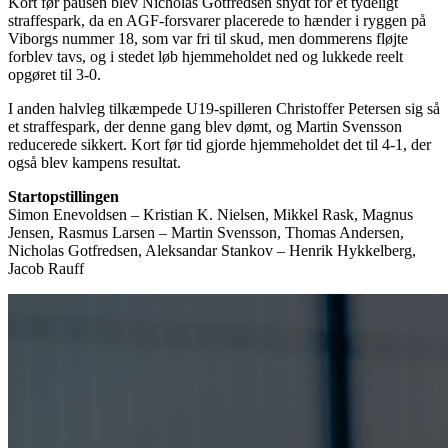
Kort før pausen blev Nicholas Gotfredsen snydt for et tydeligt
straffespark, da en AGF-forsvarer placerede to hænder i ryggen på
Viborgs nummer 18, som var fri til skud, men dommerens fløjte
forblev tavs, og i stedet løb hjemmeholdet ned og lukkede reelt
opgøret til 3-0.
I anden halvleg tilkæmpede U19-spilleren Christoffer Petersen sig så
et straffespark, der denne gang blev dømt, og Martin Svensson
reducerede sikkert. Kort før tid gjorde hjemmeholdet det til 4-1, der
også blev kampens resultat.
Startopstillingen
Simon Enevoldsen – Kristian K. Nielsen, Mikkel Rask, Magnus
Jensen, Rasmus Larsen – Martin Svensson, Thomas Andersen,
Nicholas Gotfredsen, Aleksandar Stankov – Henrik Hykkelberg,
Jacob Rauff