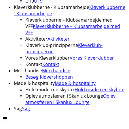
U19
U19
Kløverklubberne - Klubsamarbejde
Kløverklubberne
- Klubsamarbejde
Kløverklubberne – Klubsamarbejde med
VFF
Kløverklubberne – Klubsamarbejde med
VFF
Aktiviteter
Aktiviteter
Kløverklub-principperne
Kløverklub-
principperne
Vores Kløverklubber
Vores Kløverklubber
Kontakt
Kontakt
Merchandise
Merchandise
Besøg Kløvershoppen
Møde & hospitality
Møde & hospitality
Hold møde i en skybox
Hold møde i en skybox
Oplev atmosfæren i Skanlux Lounge
Oplev
atmosfæren i Skanlux Lounge
Søg
Søg