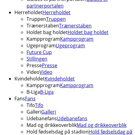
partnerportalen
Herreholdet
Herreholdet
Truppen
Truppen
Trænerstaben
Trænerstaben
Holdet bag holdet
Holdet bag holdet
Kampprogram
Kampprogram
Ugeprogram
Ugeprogram
Future Cup
Stillingen
Presse
Presse
Video
Video
Kvindeholdet
Kvindeholdet
Kampprogram
Kampprogram
B-Liga
B-Liga
Fans
Fans
Tifo
Tifo
Galleri
Galleri
Udebanefans
Udebanefans
Mad og drikkeoverblik
Mad og drikkeoverblik
Hold fødselsdag på stadion
Hold fødselsdag på