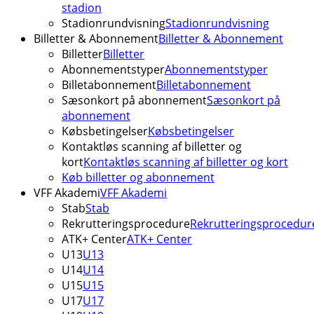
stadion
Stadionrundvisning
Stadionrundvisning
Billetter & Abonnement
Billetter & Abonnement
Billetter
Billetter
Abonnementstyper
Abonnementstyper
Billetabonnement
Billetabonnement
Sæsonkort på abonnement
Sæsonkort på
abonnement
Købsbetingelser
Købsbetingelser
Kontaktløs scanning af billetter og
kort
Kontaktløs scanning af billetter og kort
Køb billetter og abonnement
VFF Akademi
VFF Akademi
Stab
Stab
Rekrutteringsprocedure
Rekrutteringsprocedur
ATK+ Center
ATK+ Center
U13
U13
U14
U14
U15
U15
U17
U17