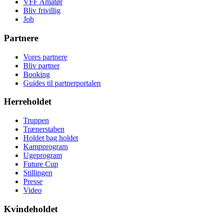
VFF Amatør
Bliv frivillig
Job
Partnere
Vores partnere
Bliv partner
Booking
Guides til partnerportalen
Herreholdet
Truppen
Trænerstaben
Holdet bag holdet
Kampprogram
Ugeprogram
Future Cup
Stillingen
Presse
Video
Kvindeholdet