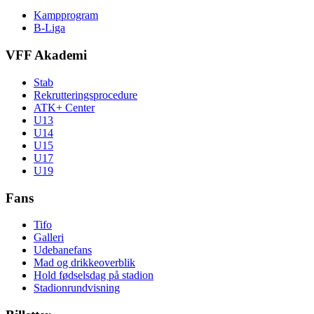
Kampprogram
B-Liga
VFF Akademi
Stab
Rekrutteringsprocedure
ATK+ Center
U13
U14
U15
U17
U19
Fans
Tifo
Galleri
Udebanefans
Mad og drikkeoverblik
Hold fødselsdag på stadion
Stadionrundvisning