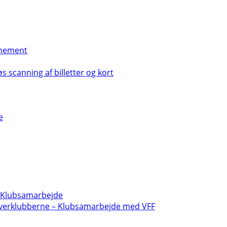
nement
s scanning af billetter og kort
e
- Klubsamarbejde
verklubberne – Klubsamarbejde med VFF