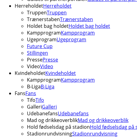
Herreholdet
Herreholdet
Truppen
Truppen
Trænerstaben
Trænerstaben
Holdet bag holdet
Holdet bag holdet
Kampprogram
Kampprogram
Ugeprogram
Ugeprogram
Future Cup
Stillingen
Presse
Presse
Video
Video
Kvindeholdet
Kvindeholdet
Kampprogram
Kampprogram
B-Liga
B-Liga
Fans
Fans
Tifo
Tifo
Galleri
Galleri
Udebanefans
Udebanefans
Mad og drikkeoverblik
Mad og drikkeoverblik
Hold fødselsdag på stadion
Hold fødselsdag på 
Stadionrundvisning
Stadionrundvisning