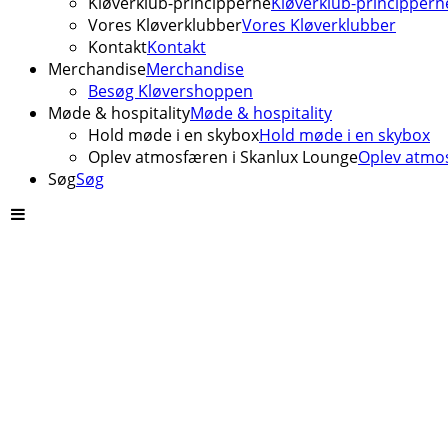
Kløverklub-principperne
Kløverklub-princippern
Vores Kløverklubber
Vores Kløverklubber
Kontakt
Kontakt
Merchandise
Merchandise
Besøg Kløvershoppen
Møde & hospitality
Møde & hospitality
Hold møde i en skybox
Hold møde i en skybox
Oplev atmosfæren i Skanlux Lounge
Oplev atmos
Søg
Søg