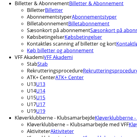
Billetter & Abonnement
Billetter & Abonnement
Billetter
Billetter
Abonnementstyper
Abonnementstyper
Billetabonnement
Billetabonnement
Sæsonkort på abonnement
Sæsonkort på abon
Købsbetingelser
Købsbetingelser
Kontaktløs scanning af billetter og kort
Kontaktlø
Køb billetter og abonnement
VFF Akademi
VFF Akademi
Stab
Stab
Rekrutteringsprocedure
Rekrutteringsprocedur
ATK+ Center
ATK+ Center
U13
U13
U14
U14
U15
U15
U17
U17
U19
U19
Kløverklubberne - Klubsamarbejde
Kløverklubberne 
Kløverklubberne – Klubsamarbejde med VFF
Klø
Aktiviteter
Aktiviteter