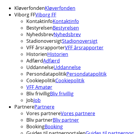
Kløverfonden
Kløverfonden
Viborg FF
Viborg FF
Kontaktinfo
Kontaktinfo
Bestyrelsen
Bestyrelsen
Nyhedsbrev
Nyhedsbrev
Stadionoversigt
Stadionoversigt
VFF årsrapporter
VFF årsrapporter
Historien
Historien
Adfærd
Adfærd
Uddannelse
Uddannelse
Persondatapolitik
Persondatapolitik
Cookiepolitik
Cookiepolitik
VFF Amatør
Bliv frivillig
Bliv frivillig
Job
Job
Partnere
Partnere
Vores partnere
Vores partnere
Bliv partner
Bliv partner
Booking
Booking
Guides til partnerportalen
Guides til partnerpor