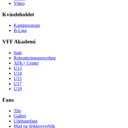
Video
Kvindeholdet
Kampprogram
B-Liga
VFF Akademi
Stab
Rekrutteringsprocedure
ATK+ Center
U13
U14
U15
U17
U19
Fans
Tifo
Galleri
Udebanefans
Mad og drikkeoverblik