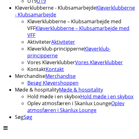
U19
U19
Kløverklubberne - Klubsamarbejde
Kløverklubberne
- Klubsamarbejde
Kløverklubberne – Klubsamarbejde med
VFF
Kløverklubberne – Klubsamarbejde med
VFF
Aktiviteter
Aktiviteter
Kløverklub-principperne
Kløverklub-
principperne
Vores Kløverklubber
Vores Kløverklubber
Kontakt
Kontakt
Merchandise
Merchandise
Besøg Kløvershoppen
Møde & hospitality
Møde & hospitality
Hold møde i en skybox
Hold møde i en skybox
Oplev atmosfæren i Skanlux Lounge
Oplev
atmosfæren i Skanlux Lounge
Søg
Søg