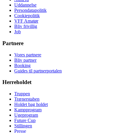
Uddannelse
Persondatapolitik
Cookiepolitik
VFF Amatør
Bliv frivillig
Job
Partnere
Vores partnere
Bliv partner
Booking
Guides til partnerportalen
Herreholdet
Truppen
Trænerstaben
Holdet bag holdet
Kampprogram
Ugeprogram
Future Cup
Stillingen
Presse