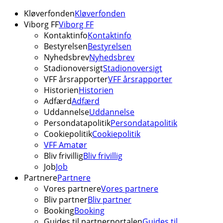
Kløverfonden
Kløverfonden
Viborg FF
Viborg FF
Kontaktinfo
Kontaktinfo
Bestyrelsen
Bestyrelsen
Nyhedsbrev
Nyhedsbrev
Stadionoversigt
Stadionoversigt
VFF årsrapporter
VFF årsrapporter
Historien
Historien
Adfærd
Adfærd
Uddannelse
Uddannelse
Persondatapolitik
Persondatapolitik
Cookiepolitik
Cookiepolitik
VFF Amatør
Bliv frivillig
Bliv frivillig
Job
Job
Partnere
Partnere
Vores partnere
Vores partnere
Bliv partner
Bliv partner
Booking
Booking
Guides til partnerportalen
Guides til