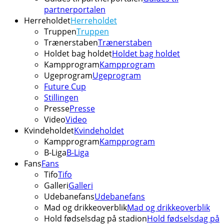
partnerportalen
Herreholdet
Herreholdet
Truppen
Truppen
Trænerstaben
Trænerstaben
Holdet bag holdet
Holdet bag holdet
Kampprogram
Kampprogram
Ugeprogram
Ugeprogram
Future Cup
Stillingen
Presse
Presse
Video
Video
Kvindeholdet
Kvindeholdet
Kampprogram
Kampprogram
B-Liga
B-Liga
Fans
Fans
Tifo
Tifo
Galleri
Galleri
Udebanefans
Udebanefans
Mad og drikkeoverblik
Mad og drikkeoverblik
Hold fødselsdag på stadion
Hold fødselsdag på