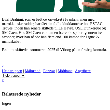
Bilal Brahimi, som er født og opvokset i Frankrig, men med
marokkanske rødder, har fået sin fodbolduddannelse hos ESTAC
Troyes, inden han senere skiftede til Le Havre, USL Dunkerque og
SM Caen. Hos SM Caen var han en bærende spiller igennem tre
sæsoner, hvor han nåede han flere end 100 kampe for Ligue 2-
mandskabet.
Brahimi skiftede i sommeren 2025 til Viborg på en fireårig kontrakt.
<
Hele truppen
|
Målmænd
|
Forsvar
|
Midtbane
|
Angribere
>
Relaterede nyheder
Ingen