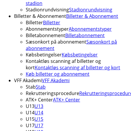
stadion
Stadionrundvisning
Stadionrundvisning
Billetter & Abonnement
Billetter & Abonnement
Billetter
Billetter
Abonnementstyper
Abonnementstyper
Billetabonnement
Billetabonnement
Sæsonkort på abonnement
Sæsonkort på
abonnement
Købsbetingelser
Købsbetingelser
Kontaktløs scanning af billetter og
kort
Kontaktløs scanning af billetter og kort
Køb billetter og abonnement
VFF Akademi
VFF Akademi
Stab
Stab
Rekrutteringsprocedure
Rekrutteringsprocedur
ATK+ Center
ATK+ Center
U13
U13
U14
U14
U15
U15
U17
U17